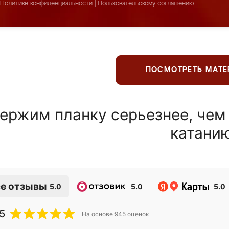
Политике конфиденциальности
|
Пользовательскому соглашению
ПОСМОТРЕТЬ МАТ
ержим планку серьезнее, чем
катани
е отзывы
5.0
5.0
5.0
5
На основе
945
оценок