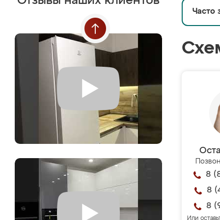
Отзывы наших клиентов
Часто 
Схе
Оста
Позвон
8 (
8 (
8 (
Или оставь