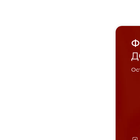
Ф
Д
Ост