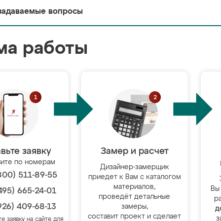
задаваемые вопросы
ма работы
вьте заявку
Замер и расчет
ите по номерам
Дизайнер-замерщик
800) 511-89-55
приедет к Вам с каталогом
материалов,
Вы
495) 665-24-01
проведёт детальные
р
926) 409-68-13
замеры,
д
составит проект и сделает
з
те заявку на сайте для