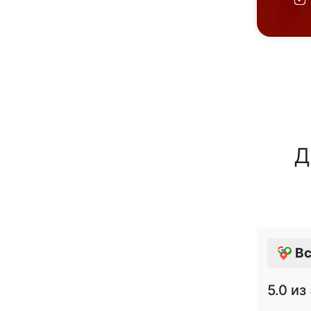
Д
Вс
5.0
из 