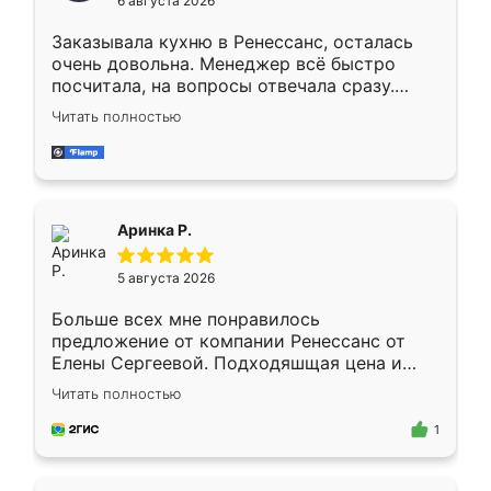
6 августа 2026
мебели буду заказывать только здесь.
Заказывала кухню в Ренессанс, осталась
очень довольна. Менеджер всё быстро
посчитала, на вопросы отвечала сразу.
Замерщик приехал в субботу, подошёл к
Читать полностью
делу со всей ответственностью. Собрали
за день, ребята работали аккуратно, даже
пыли почти не было. Качество отличное,
ящики ходят плавно, ничего не скрипит.
Всё подошло как влитое.
Аринка Р.
5 августа 2026
Больше всех мне понравилось
предложение от компании Ренессанс от
Елены Сергеевой. Подходяшщая цена и
короткие сроки изготовления. Приехавший
Читать полностью
для замера сотрудник Владислав
предложил по моему эскизу самый
1
подходящий вариант шкафа. Немного его
видоизменил, получилось даже лучше, чем