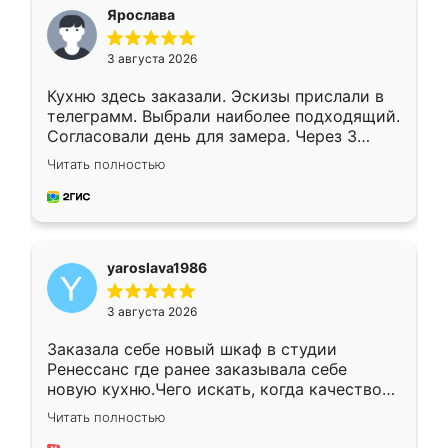
я хотела.
Ярослава
3 августа 2026
Кухню здесь заказали. Эскизы прислали в
телеграмм. Выбрали наиболее подходящий.
Согласовали день для замера. Через 3
недели кухня была уже готова. Остались
Читать полностью
довольны работой. Спасибо Ренессанс
мебель за качественную работу!
yaroslava1986
3 августа 2026
Заказала себе новый шкаф в студии
Ренессанс где ранее заказывала себе
новую кухню.Чего искать, когда качеством
вполне довольна. Служит кухня уже почти
Читать полностью
два года, нареканий нет.