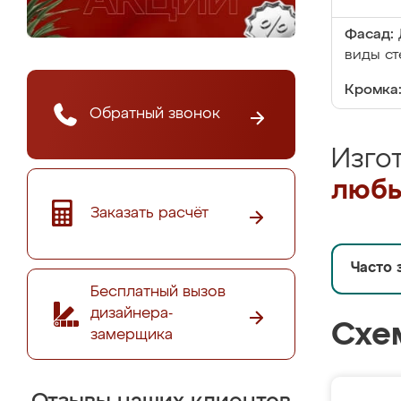
Фасад:
виды ст
Кромка
Обратный звонок
Изго
любы
Заказать расчёт
Часто 
Бесплатный вызов
дизайнера-
Схе
замерщика