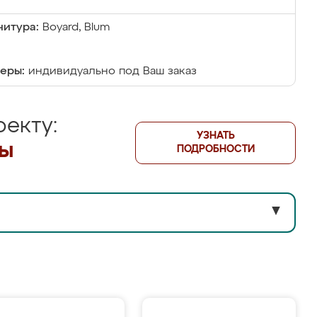
итура:
Boyard, Blum
еры:
индивидуально под Ваш заказ
екту:
УЗНАТЬ
лы
ПОДРОБНОСТИ
▼