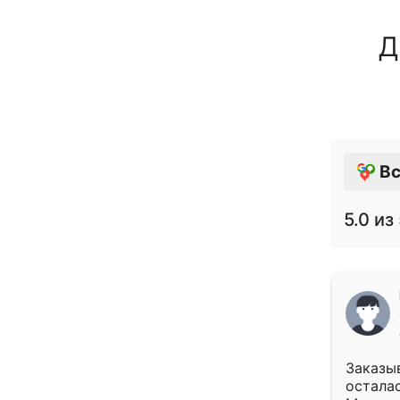
Д
Вс
5.0
из 
Заказыв
осталас