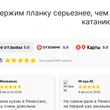
ержим планку серьезнее, чем
катани
е отзывы
5.0
5.0
5.0
5
На основе
945
оценок
Мальвина
Игорь М.
6 августа 2026
6 августа 2026
ала кухню в Ренессанс,
На самом деле в Ренес
ь очень довольна.
не первый раз заказыв