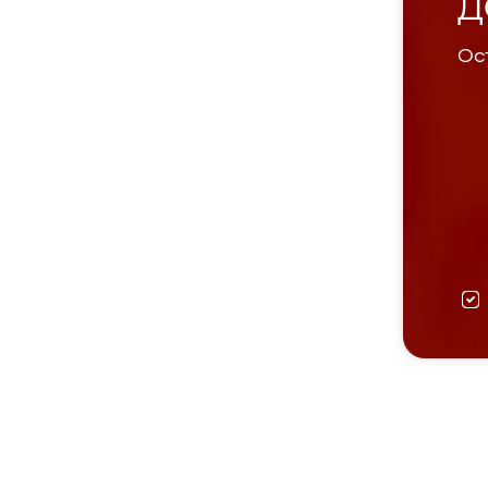
Д
Ост