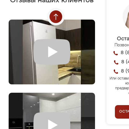
Отзывы наших клиентов
Оста
Позвон
8 (
8 (
8 (
Или оставь
ко
предвар
ОСТ