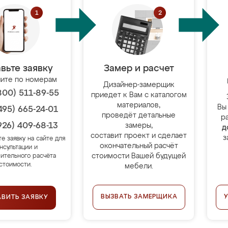
вьте заявку
Замер и расчет
ите по номерам
Дизайнер-замерщик
800) 511-89-55
приедет к Вам с каталогом
материалов,
Вы
495) 665-24-01
проведёт детальные
р
926) 409-68-13
замеры,
д
составит проект и сделает
з
те заявку на сайте для
окончательный расчёт
нсультации и
стоимости Вашей будущей
ительного расчёта
стоимости.
мебели.
ВЫЗВАТЬ ЗАМЕРЩИКА
АВИТЬ ЗАЯВКУ