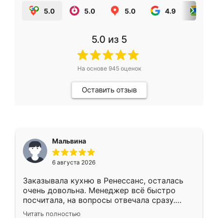
5.0
5.0
5.0
4.9
5.0
5.0
из 5
На основе
945
оценок
Оставить отзыв
Мальвина
6 августа 2026
Заказывала кухню в Ренессанс, осталась
очень довольна. Менеджер всё быстро
посчитала, на вопросы отвечала сразу.
Замерщик приехал в субботу, подошёл к
Читать полностью