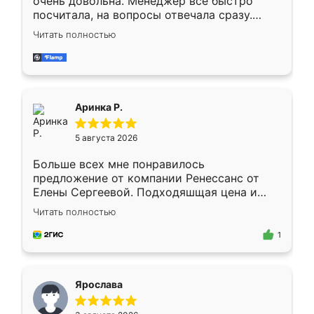
очень довольна. Менеджер всё быстро
посчитала, на вопросы отвечала сразу.
Замерщик приехал в субботу, подошёл к
Читать полностью
делу со всей ответственностью. Собрали
за день, ребята работали аккуратно, даже
пыли почти не было. Качество отличное,
ящики ходят плавно, ничего не скрипит.
Всё подошло как влитое.
Аринка Р.
5 августа 2026
Больше всех мне понравилось
предложение от компании Ренессанс от
Елены Сергеевой. Подходяшщая цена и
короткие сроки изготовления. Приехавший
Читать полностью
для замера сотрудник Владислав
предложил по моему эскизу самый
1
подходящий вариант шкафа. Немного его
видоизменил, получилось даже лучше, чем
я хотела.
Ярослава