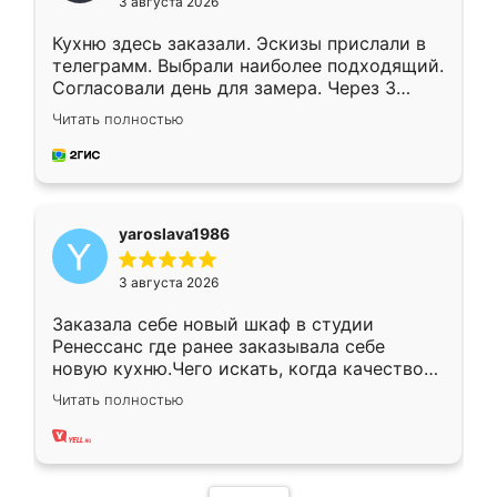
3 августа 2026
Кухню здесь заказали. Эскизы прислали в
телеграмм. Выбрали наиболее подходящий.
Согласовали день для замера. Через 3
недели кухня была уже готова. Остались
Читать полностью
довольны работой. Спасибо Ренессанс
мебель за качественную работу!
yaroslava1986
3 августа 2026
Заказала себе новый шкаф в студии
Ренессанс где ранее заказывала себе
новую кухню.Чего искать, когда качеством
вполне довольна. Служит кухня уже почти
Читать полностью
два года, нареканий нет.