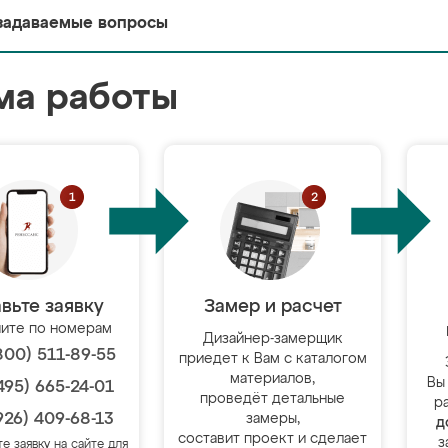
задаваемые вопросы
ма работы
вьте заявку
Замер и расчет
ите по номерам
Дизайнер-замерщик
800) 511-89-55
приедет к Вам с каталогом
материалов,
Вы
495) 665-24-01
проведёт детальные
р
926) 409-68-13
замеры,
д
составит проект и сделает
з
те заявку на сайте для