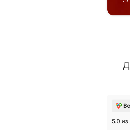
Д
Вс
5.0
из 