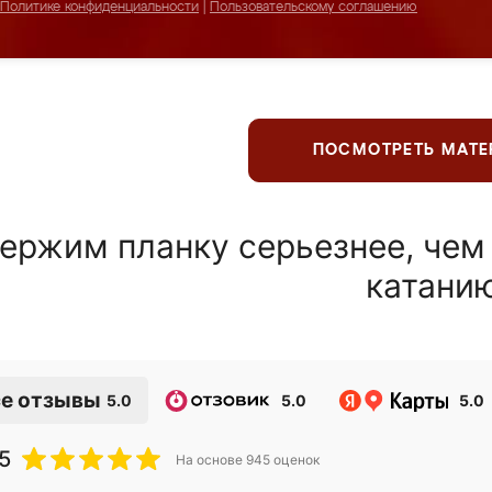
Политике конфиденциальности
|
Пользовательскому соглашению
ПОСМОТРЕТЬ МАТ
ержим планку серьезнее, чем
катани
е отзывы
5.0
5.0
5.0
5
На основе
945
оценок