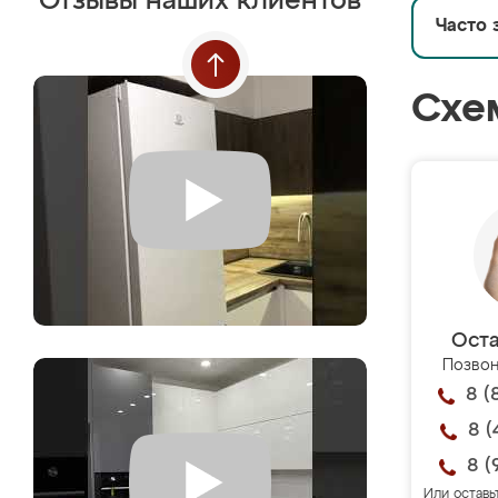
Отзывы наших клиентов
Часто 
Схе
Оста
Позвон
8 (
8 (
8 (
Или оставь