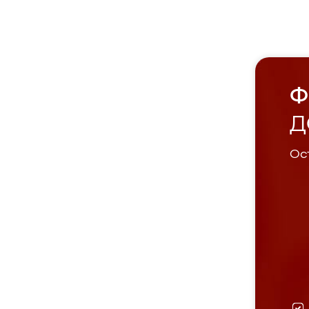
Ф
Д
Ост