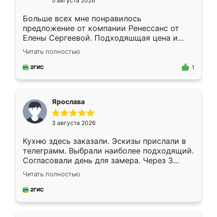
5 августа 2026
Больше всех мне понравилось
предложение от компании Ренессанс от
Елены Сергеевой. Подходяшщая цена и
короткие сроки изготовления. Приехавший
Читать полностью
для замера сотрудник Владислав
предложил по моему эскизу самый
1
подходящий вариант шкафа. Немного его
видоизменил, получилось даже лучше, чем
я хотела.
Ярослава
3 августа 2026
Кухню здесь заказали. Эскизы прислали в
телеграмм. Выбрали наиболее подходящий.
Согласовали день для замера. Через 3
недели кухня была уже готова. Остались
Читать полностью
довольны работой. Спасибо Ренессанс
мебель за качественную работу!