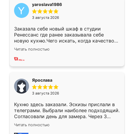
yaroslava1986
3 августа 2026
Заказала себе новый шкаф в студии
Ренессанс где ранее заказывала себе
новую кухню.Чего искать, когда качеством
вполне довольна. Служит кухня уже почти
Читать полностью
два года, нареканий нет.
Ярослава
3 августа 2026
Кухню здесь заказали. Эскизы прислали в
телеграмм. Выбрали наиболее подходящий.
Согласовали день для замера. Через 3
недели кухня была уже готова. Остались
Читать полностью
довольны работой. Спасибо Ренессанс