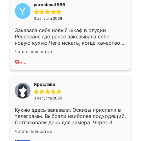
yaroslava1986
3 августа 2026
Заказала себе новый шкаф в студии
Ренессанс где ранее заказывала себе
новую кухню.Чего искать, когда качеством
вполне довольна. Служит кухня уже почти
Читать полностью
два года, нареканий нет.
Ярослава
3 августа 2026
Кухню здесь заказали. Эскизы прислали в
телеграмм. Выбрали наиболее подходящий.
Согласовали день для замера. Через 3
недели кухня была уже готова. Остались
Читать полностью
довольны работой. Спасибо Ренессанс