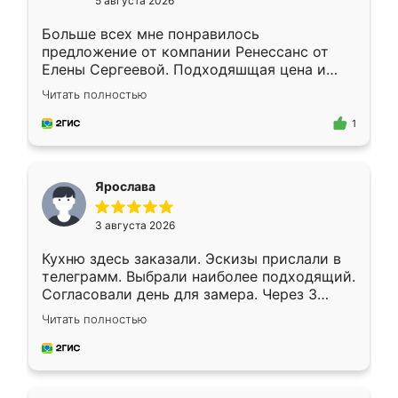
5 августа 2026
Больше всех мне понравилось
предложение от компании Ренессанс от
Елены Сергеевой. Подходяшщая цена и
короткие сроки изготовления. Приехавший
Читать полностью
для замера сотрудник Владислав
предложил по моему эскизу самый
1
подходящий вариант шкафа. Немного его
видоизменил, получилось даже лучше, чем
я хотела.
Ярослава
3 августа 2026
Кухню здесь заказали. Эскизы прислали в
телеграмм. Выбрали наиболее подходящий.
Согласовали день для замера. Через 3
недели кухня была уже готова. Остались
Читать полностью
довольны работой. Спасибо Ренессанс
мебель за качественную работу!