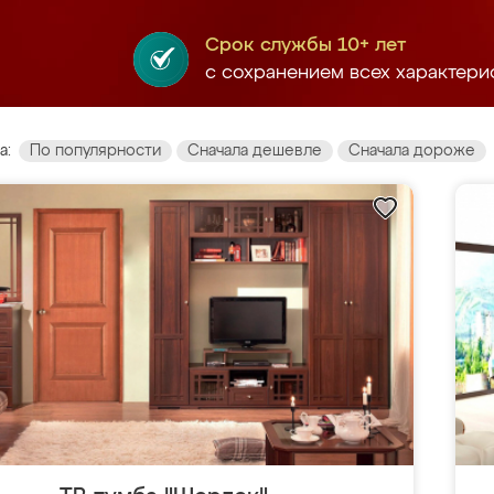
Срок службы 10+ лет
с сохранением всех характери
а:
По популярности
Сначала дешевле
Сначала дороже