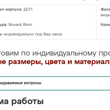
ал корпуса:
ДСП
Фаса
виды
ура:
Boyard, Blum
Кром
ы:
индивидуально под Ваш заказ
товим по индивидуальному про
е размеры, цвета и материа
задаваемые вопросы
ма работы