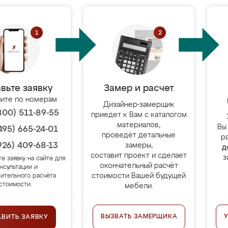
вьте заявку
Замер и расчет
ите по номерам
Дизайнер-замерщик
800) 511-89-55
приедет к Вам с каталогом
материалов,
Вы
495) 665-24-01
проведёт детальные
р
926) 409-68-13
замеры,
д
составит проект и сделает
з
те заявку на сайте для
окончательный расчёт
нсультации и
стоимости Вашей будущей
ительного расчёта
стоимости.
мебели.
ВЫЗВАТЬ ЗАМЕРЩИКА
АВИТЬ ЗАЯВКУ