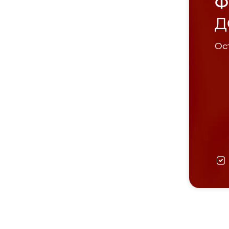
Ф
Д
Ост