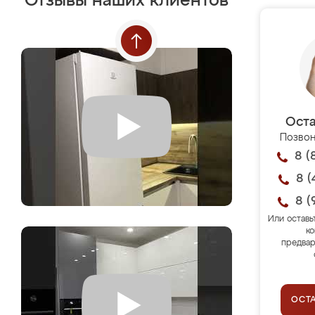
Отзывы наших клиентов
Оста
Позвон
8 (
8 (
8 (
Или оставь
ко
предвар
ОСТ