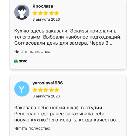
я хотела.
Ярослава
3 августа 2026
Кухню здесь заказали. Эскизы прислали в
телеграмм. Выбрали наиболее подходящий.
Согласовали день для замера. Через 3
недели кухня была уже готова. Остались
Читать полностью
довольны работой. Спасибо Ренессанс
мебель за качественную работу!
yaroslava1986
3 августа 2026
Заказала себе новый шкаф в студии
Ренессанс где ранее заказывала себе
новую кухню.Чего искать, когда качеством
вполне довольна. Служит кухня уже почти
Читать полностью
два года, нареканий нет.