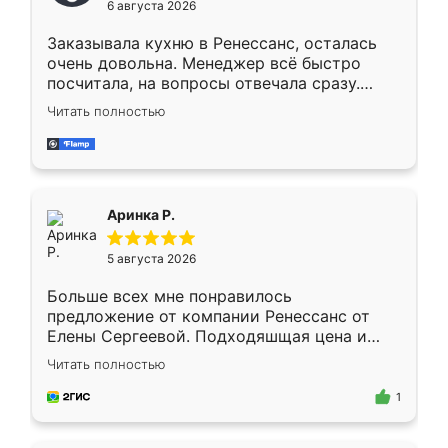
6 августа 2026
мебели буду заказывать только здесь.
Заказывала кухню в Ренессанс, осталась
очень довольна. Менеджер всё быстро
посчитала, на вопросы отвечала сразу.
Замерщик приехал в субботу, подошёл к
Читать полностью
делу со всей ответственностью. Собрали
за день, ребята работали аккуратно, даже
пыли почти не было. Качество отличное,
ящики ходят плавно, ничего не скрипит.
Всё подошло как влитое.
Аринка Р.
5 августа 2026
Больше всех мне понравилось
предложение от компании Ренессанс от
Елены Сергеевой. Подходяшщая цена и
короткие сроки изготовления. Приехавший
Читать полностью
для замера сотрудник Владислав
предложил по моему эскизу самый
1
подходящий вариант шкафа. Немного его
видоизменил, получилось даже лучше, чем