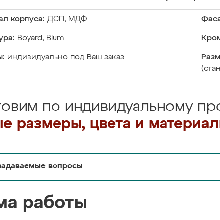
ал корпуса:
ДСП, МДФ
Фаса
ура:
Boyard, Blum
Кром
ы:
индивидуально под Ваш заказ
Разм
(ста
товим по индивидуальному про
е размеры, цвета и материа
задаваемые вопросы
ма работы