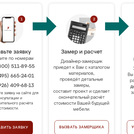
вьте заявку
Замер и расчет
ите по номерам
Дизайнер-замерщик
800) 511-89-55
приедет к Вам с каталогом
материалов,
Вы
495) 665-24-01
проведёт детальные
р
926) 409-68-13
замеры,
д
составит проект и сделает
з
те заявку на сайте для
окончательный расчёт
нсультации и
стоимости Вашей будущей
ительного расчёта
стоимости.
мебели.
ВЫЗВАТЬ ЗАМЕРЩИКА
АВИТЬ ЗАЯВКУ