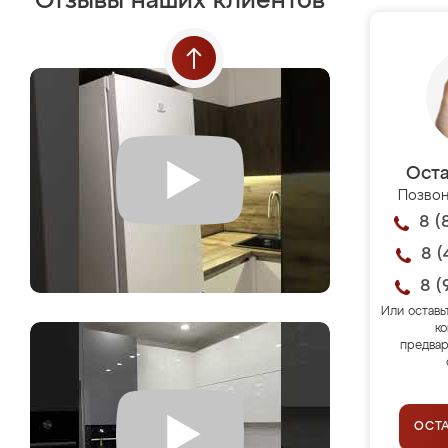
Отзывы наших клиентов
Оста
Позвон
8 (
8 (
8 (
Или оставь
ко
предвар
ОСТ