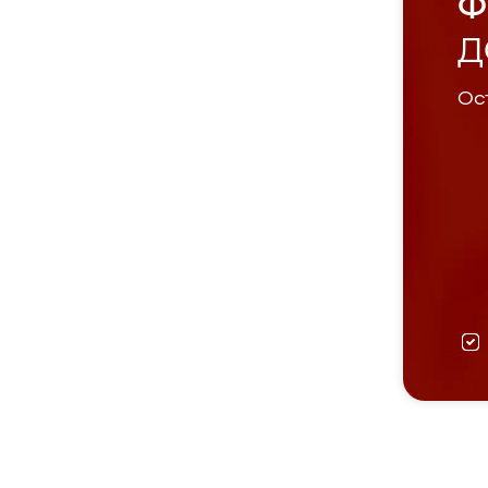
Ф
Д
Ост