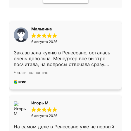
Мальвина
6 августа 2026
Заказывала кухню в Ренессанс, осталась
очень довольна. Менеджер всё быстро
посчитала, на вопросы отвечала сразу.
Замерщик приехал в субботу, подошёл к
Читать полностью
делу со всей ответственностью. Собрали
за день, ребята работали аккуратно, даже
пыли почти не было. Качество отличное,
ящики ходят плавно, ничего не скрипит.
Всё подошло как влитое.
Игорь М.
6 августа 2026
На самом деле в Ренессанс уже не первый