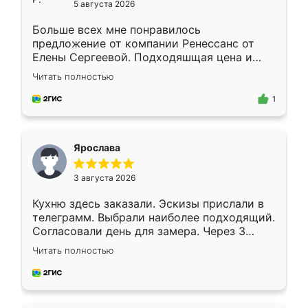
5 августа 2026
Больше всех мне понравилось
предложение от компании Ренессанс от
Елены Сергеевой. Подходяшщая цена и
короткие сроки изготовления. Приехавший
Читать полностью
для замера сотрудник Владислав
предложил по моему эскизу самый
1
подходящий вариант шкафа. Немного его
видоизменил, получилось даже лучше, чем
я хотела.
Ярослава
3 августа 2026
Кухню здесь заказали. Эскизы прислали в
телеграмм. Выбрали наиболее подходящий.
Согласовали день для замера. Через 3
недели кухня была уже готова. Остались
Читать полностью
довольны работой. Спасибо Ренессанс
мебель за качественную работу!