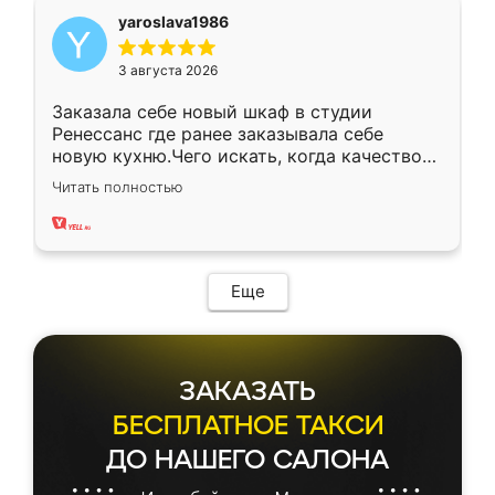
yaroslava1986
3 августа 2026
Заказала себе новый шкаф в студии
Ренессанс где ранее заказывала себе
новую кухню.Чего искать, когда качеством
вполне довольна. Служит кухня уже почти
Читать полностью
два года, нареканий нет.
Еще
ЗАКАЗАТЬ
БЕСПЛАТНОЕ ТАКСИ
ДО НАШЕГО САЛОНА