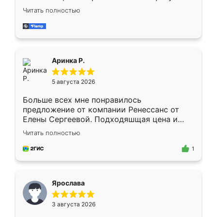
Замерщик приехал в субботу, подошёл к
Читать полностью
делу со всей ответственностью. Собрали
за день, ребята работали аккуратно, даже
пыли почти не было. Качество отличное,
ящики ходят плавно, ничего не скрипит.
Всё подошло как влитое.
Аринка Р.
5 августа 2026
Больше всех мне понравилось
предложение от компании Ренессанс от
Елены Сергеевой. Подходяшщая цена и
короткие сроки изготовления. Приехавший
Читать полностью
для замера сотрудник Владислав
предложил по моему эскизу самый
1
подходящий вариант шкафа. Немного его
видоизменил, получилось даже лучше, чем
я хотела.
Ярослава
3 августа 2026