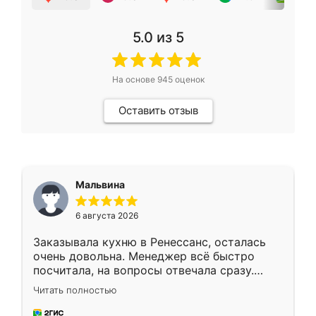
5.0
из 5
На основе
945
оценок
Оставить отзыв
Мальвина
6 августа 2026
Заказывала кухню в Ренессанс, осталась
очень довольна. Менеджер всё быстро
посчитала, на вопросы отвечала сразу.
Замерщик приехал в субботу, подошёл к
Читать полностью
делу со всей ответственностью. Собрали
за день, ребята работали аккуратно, даже