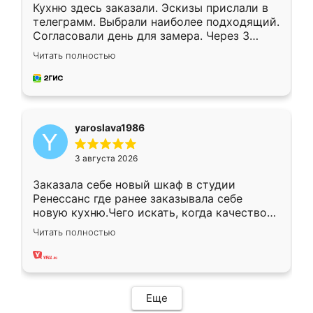
Кухню здесь заказали. Эскизы прислали в
телеграмм. Выбрали наиболее подходящий.
Согласовали день для замера. Через 3
недели кухня была уже готова. Остались
Читать полностью
довольны работой. Спасибо Ренессанс
мебель за качественную работу!
yaroslava1986
3 августа 2026
Заказала себе новый шкаф в студии
Ренессанс где ранее заказывала себе
новую кухню.Чего искать, когда качеством
вполне довольна. Служит кухня уже почти
Читать полностью
два года, нареканий нет.
Еще