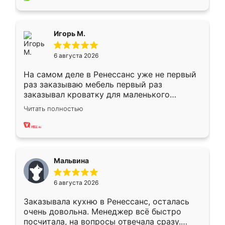
пыли почти не было. Качество отличное,
ящики ходят плавно, ничего не скрипит.
Всё подошло как влитое.
Игорь М.
6 августа 2026
На самом деле в Ренессанс уже не первый
раз заказываю мебель первый раз
заказывал кроватку для маленького
ребёнка при его рождении ,во второй раз
Читать полностью
заказал шкаф-купе. По качеству очень
хорошее сборка достаточно быстрая,
также адекватные цены. До этого
сравнивал с разными конкурентами в этом
сегменте ,выбор у конкурентов куда
Мальвина
меньше, здесь же он более разнообразный.
Мне нравится ,если что-то потребуется из
6 августа 2026
мебели буду заказывать только здесь.
Заказывала кухню в Ренессанс, осталась
очень довольна. Менеджер всё быстро
посчитала, на вопросы отвечала сразу.