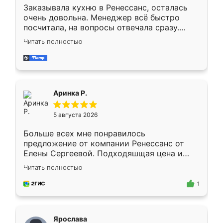
Заказывала кухню в Ренессанс, осталась
очень довольна. Менеджер всё быстро
посчитала, на вопросы отвечала сразу.
Замерщик приехал в субботу, подошёл к
Читать полностью
делу со всей ответственностью. Собрали
за день, ребята работали аккуратно, даже
пыли почти не было. Качество отличное,
ящики ходят плавно, ничего не скрипит.
Всё подошло как влитое.
Аринка Р.
5 августа 2026
Больше всех мне понравилось
предложение от компании Ренессанс от
Елены Сергеевой. Подходяшщая цена и
короткие сроки изготовления. Приехавший
Читать полностью
для замера сотрудник Владислав
предложил по моему эскизу самый
1
подходящий вариант шкафа. Немного его
видоизменил, получилось даже лучше, чем
я хотела.
Ярослава