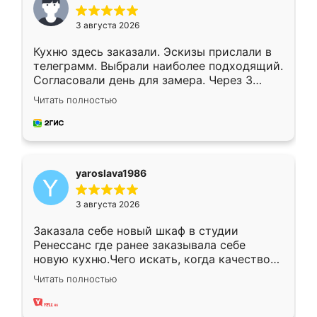
3 августа 2026
Кухню здесь заказали. Эскизы прислали в
телеграмм. Выбрали наиболее подходящий.
Согласовали день для замера. Через 3
недели кухня была уже готова. Остались
Читать полностью
довольны работой. Спасибо Ренессанс
мебель за качественную работу!
yaroslava1986
3 августа 2026
Заказала себе новый шкаф в студии
Ренессанс где ранее заказывала себе
новую кухню.Чего искать, когда качеством
вполне довольна. Служит кухня уже почти
Читать полностью
два года, нареканий нет.