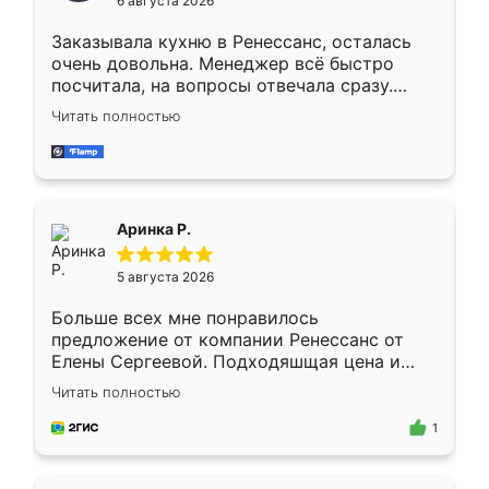
6 августа 2026
мебели буду заказывать только здесь.
Заказывала кухню в Ренессанс, осталась
очень довольна. Менеджер всё быстро
посчитала, на вопросы отвечала сразу.
Замерщик приехал в субботу, подошёл к
Читать полностью
делу со всей ответственностью. Собрали
за день, ребята работали аккуратно, даже
пыли почти не было. Качество отличное,
ящики ходят плавно, ничего не скрипит.
Всё подошло как влитое.
Аринка Р.
5 августа 2026
Больше всех мне понравилось
предложение от компании Ренессанс от
Елены Сергеевой. Подходяшщая цена и
короткие сроки изготовления. Приехавший
Читать полностью
для замера сотрудник Владислав
предложил по моему эскизу самый
1
подходящий вариант шкафа. Немного его
видоизменил, получилось даже лучше, чем