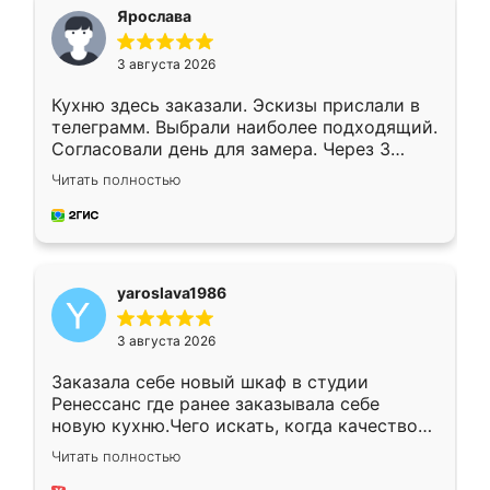
я хотела.
Ярослава
3 августа 2026
Кухню здесь заказали. Эскизы прислали в
телеграмм. Выбрали наиболее подходящий.
Согласовали день для замера. Через 3
недели кухня была уже готова. Остались
Читать полностью
довольны работой. Спасибо Ренессанс
мебель за качественную работу!
yaroslava1986
3 августа 2026
Заказала себе новый шкаф в студии
Ренессанс где ранее заказывала себе
новую кухню.Чего искать, когда качеством
вполне довольна. Служит кухня уже почти
Читать полностью
два года, нареканий нет.