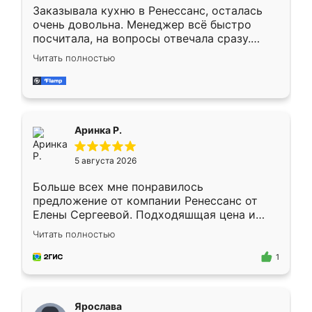
Заказывала кухню в Ренессанс, осталась
очень довольна. Менеджер всё быстро
посчитала, на вопросы отвечала сразу.
Замерщик приехал в субботу, подошёл к
Читать полностью
делу со всей ответственностью. Собрали
за день, ребята работали аккуратно, даже
пыли почти не было. Качество отличное,
ящики ходят плавно, ничего не скрипит.
Всё подошло как влитое.
Аринка Р.
5 августа 2026
Больше всех мне понравилось
предложение от компании Ренессанс от
Елены Сергеевой. Подходяшщая цена и
короткие сроки изготовления. Приехавший
Читать полностью
для замера сотрудник Владислав
предложил по моему эскизу самый
1
подходящий вариант шкафа. Немного его
видоизменил, получилось даже лучше, чем
я хотела.
Ярослава