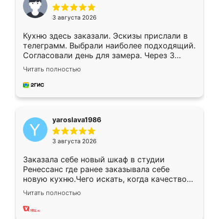
3 августа 2026
Кухню здесь заказали. Эскизы прислали в
телеграмм. Выбрали наиболее подходящий.
Согласовали день для замера. Через 3
недели кухня была уже готова. Остались
Читать полностью
довольны работой. Спасибо Ренессанс
мебель за качественную работу!
yaroslava1986
3 августа 2026
Заказала себе новый шкаф в студии
Ренессанс где ранее заказывала себе
новую кухню.Чего искать, когда качеством
вполне довольна. Служит кухня уже почти
Читать полностью
два года, нареканий нет.