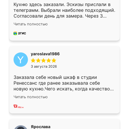
Кухню здесь заказали. Эскизы прислали в
телеграмм. Выбрали наиболее подходящий.
Согласовали день для замера. Через 3
недели кухня была уже готова. Остались
Читать полностью
довольны работой. Спасибо Ренессанс
мебель за качественную работу!
yaroslava1986
3 августа 2026
Заказала себе новый шкаф в студии
Ренессанс где ранее заказывала себе
новую кухню.Чего искать, когда качеством
вполне довольна. Служит кухня уже почти
Читать полностью
два года, нареканий нет.
Ярослава