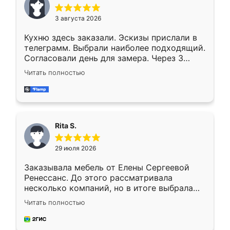
3 августа 2026
Кухню здесь заказали. Эскизы прислали в
телеграмм. Выбрали наиболее подходящий.
Согласовали день для замера. Через 3
недели кухня была уже готова. Остались
Читать полностью
довольны работой. Спасибо Ренессанс
мебель за качественную работу!
Rita S.
29 июля 2026
Заказывала мебель от Елены Сергеевой
Ренессанс. До этого рассматривала
несколько компаний, но в итоге выбрала
эту. Сначала обговорили условия, потом
Читать полностью
приехал замерщик, всё спокойно объяснил
и снял размеры. Изготовили в срок, с
доставкой тоже никаких проблем не