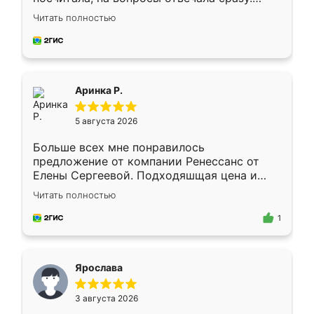
Замерщик приехал в субботу, подошёл к
Читать полностью
делу со всей ответственностью. Собрали
за день, ребята работали аккуратно, даже
пыли почти не было. Качество отличное,
ящики ходят плавно, ничего не скрипит.
Всё подошло как влитое.
Аринка Р.
5 августа 2026
Больше всех мне понравилось
предложение от компании Ренессанс от
Елены Сергеевой. Подходяшщая цена и
короткие сроки изготовления. Приехавший
Читать полностью
для замера сотрудник Владислав
предложил по моему эскизу самый
1
подходящий вариант шкафа. Немного его
видоизменил, получилось даже лучше, чем
я хотела.
Ярослава
3 августа 2026