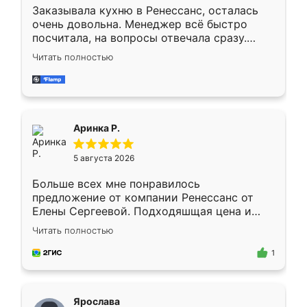
Заказывала кухню в Ренессанс, осталась
очень довольна. Менеджер всё быстро
посчитала, на вопросы отвечала сразу.
Замерщик приехал в субботу, подошёл к
Читать полностью
делу со всей ответственностью. Собрали
за день, ребята работали аккуратно, даже
пыли почти не было. Качество отличное,
ящики ходят плавно, ничего не скрипит.
Всё подошло как влитое.
Аринка Р.
5 августа 2026
Больше всех мне понравилось
предложение от компании Ренессанс от
Елены Сергеевой. Подходяшщая цена и
короткие сроки изготовления. Приехавший
Читать полностью
для замера сотрудник Владислав
предложил по моему эскизу самый
1
подходящий вариант шкафа. Немного его
видоизменил, получилось даже лучше, чем
я хотела.
Ярослава