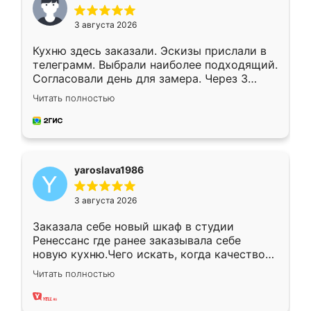
3 августа 2026
Кухню здесь заказали. Эскизы прислали в
телеграмм. Выбрали наиболее подходящий.
Согласовали день для замера. Через 3
недели кухня была уже готова. Остались
Читать полностью
довольны работой. Спасибо Ренессанс
мебель за качественную работу!
yaroslava1986
3 августа 2026
Заказала себе новый шкаф в студии
Ренессанс где ранее заказывала себе
новую кухню.Чего искать, когда качеством
вполне довольна. Служит кухня уже почти
Читать полностью
два года, нареканий нет.