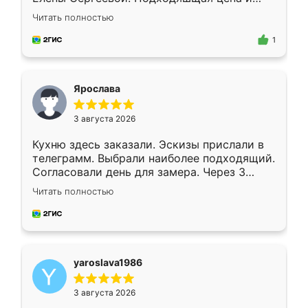
короткие сроки изготовления. Приехавший
Читать полностью
для замера сотрудник Владислав
предложил по моему эскизу самый
1
подходящий вариант шкафа. Немного его
видоизменил, получилось даже лучше, чем
я хотела.
Ярослава
3 августа 2026
Кухню здесь заказали. Эскизы прислали в
телеграмм. Выбрали наиболее подходящий.
Согласовали день для замера. Через 3
недели кухня была уже готова. Остались
Читать полностью
довольны работой. Спасибо Ренессанс
мебель за качественную работу!
yaroslava1986
3 августа 2026