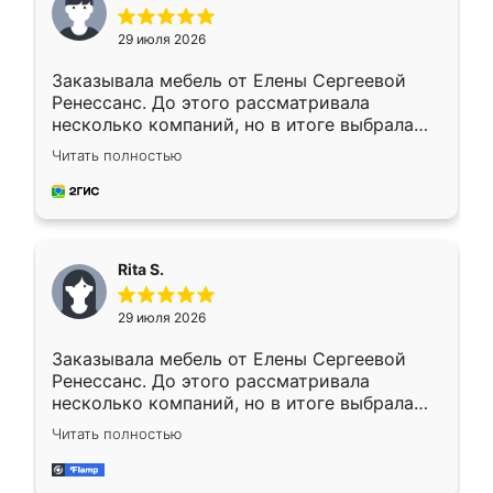
29 июля 2026
Заказывала мебель от Елены Сергеевой
Ренессанс. До этого рассматривала
несколько компаний, но в итоге выбрала
эту. Сначала обговорили условия, потом
Читать полностью
приехал замерщик, всё спокойно объяснил
и снял размеры. Изготовили в срок, с
доставкой тоже никаких проблем не
возникло. Сборку выполнили аккуратно,
мебель сразу встала на свое место без
Rita S.
каких-либо доработок. Качеством осталась
довольна, все выглядит так, как и ожидала.
29 июля 2026
Заказывала мебель от Елены Сергеевой
Ренессанс. До этого рассматривала
несколько компаний, но в итоге выбрала
эту. Сначала обговорили условия, потом
Читать полностью
приехал замерщик, всё спокойно объяснил
и снял размеры. Изготовили в срок, с
доставкой тоже никаких проблем не