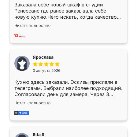
Заказала себе новый шкаф в студии
Ренессанс где ранее заказывала себе
новую кухню.Чего искать, когда качеством
вполне довольна. Служит кухня уже почти
Читать полностью
два года, нареканий нет.
Ярослава
3 августа 2026
Кухню здесь заказали. Эскизы прислали в
телеграмм. Выбрали наиболее подходящий.
Согласовали день для замера. Через 3
недели кухня была уже готова. Остались
Читать полностью
довольны работой. Спасибо Ренессанс
мебель за качественную работу!
Rita S.