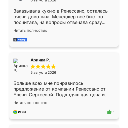
6 августа 2026
мебели буду заказывать только здесь.
Заказывала кухню в Ренессанс, осталась
очень довольна. Менеджер всё быстро
посчитала, на вопросы отвечала сразу.
Замерщик приехал в субботу, подошёл к
Читать полностью
делу со всей ответственностью. Собрали
за день, ребята работали аккуратно, даже
пыли почти не было. Качество отличное,
ящики ходят плавно, ничего не скрипит.
Всё подошло как влитое.
Аринка Р.
5 августа 2026
Больше всех мне понравилось
предложение от компании Ренессанс от
Елены Сергеевой. Подходяшщая цена и
короткие сроки изготовления. Приехавший
Читать полностью
для замера сотрудник Владислав
предложил по моему эскизу самый
1
подходящий вариант шкафа. Немного его
видоизменил, получилось даже лучше, чем