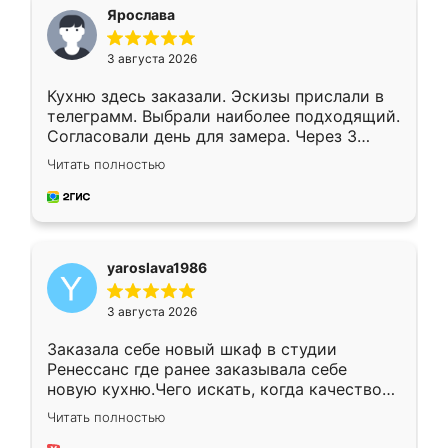
я хотела.
Ярослава
3 августа 2026
Кухню здесь заказали. Эскизы прислали в
телеграмм. Выбрали наиболее подходящий.
Согласовали день для замера. Через 3
недели кухня была уже готова. Остались
Читать полностью
довольны работой. Спасибо Ренессанс
мебель за качественную работу!
yaroslava1986
3 августа 2026
Заказала себе новый шкаф в студии
Ренессанс где ранее заказывала себе
новую кухню.Чего искать, когда качеством
вполне довольна. Служит кухня уже почти
Читать полностью
два года, нареканий нет.