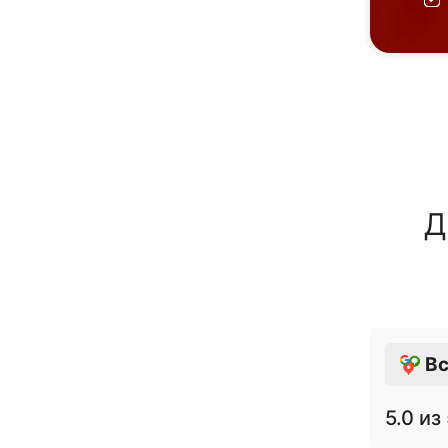
Д
Вс
5.0
из 