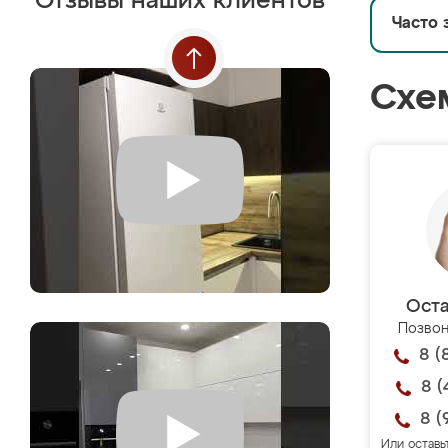
Отзывы наших клиентов
Часто 
Схе
Оста
Позвон
8 (
8 (
8 (
Или оставь