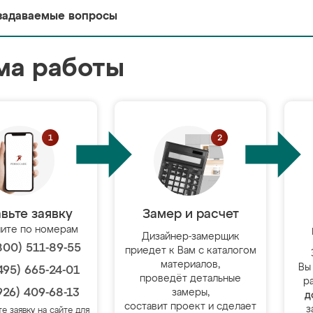
задаваемые вопросы
ма работы
вьте заявку
Замер и расчет
ите по номерам
Дизайнер-замерщик
800) 511-89-55
приедет к Вам с каталогом
материалов,
Вы
495) 665-24-01
проведёт детальные
р
926) 409-68-13
замеры,
д
составит проект и сделает
з
те заявку на сайте для