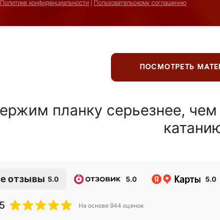
Политике конфиденциальности
|
Пользовательскому соглашению
ПОСМОТРЕТЬ МАТ
ержим планку серьезнее, чем
катани
е отзывы
5.0
5.0
5.0
5
На основе
944
оценок