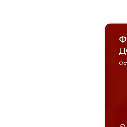
Ф
Д
Ост