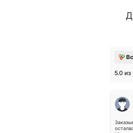
Д
Вс
5.0
из 
Заказыв
осталас