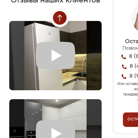
Отзывы наших клиентов
Оста
Позвон
8 (
8 (
8 (
Или оставь
ко
предвар
ОСТ