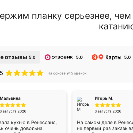
ержим планку серьезнее, чем
катани
е отзывы
5.0
5.0
5.0
5
На основе
945
оценок
Мальвина
Игорь М.
6 августа 2026
6 августа 2026
ала кухню в Ренессанс,
На самом деле в Ренес
ь очень довольна.
не первый раз заказыв