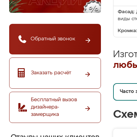
Фасад:
виды ст
Кромка
Обратный звонок
Изго
любы
Заказать расчёт
Часто 
Бесплатный вызов
дизайнера-
Схе
замерщика