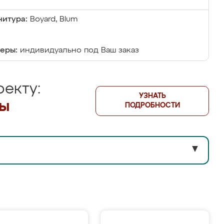
итура:
Boyard, Blum
еры:
индивидуально под Ваш заказ
екту:
УЗНАТЬ
лы
ПОДРОБНОСТИ
▼