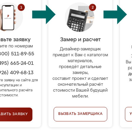
вьте заявку
Замер и расчет
ите по номерам
Дизайнер-замерщик
800) 511-89-55
приедет к Вам с каталогом
материалов,
Вы
495) 665-24-01
проведёт детальные
р
926) 409-68-13
замеры,
д
составит проект и сделает
з
те заявку на сайте для
окончательный расчёт
нсультации и
стоимости Вашей будущей
ительного расчёта
стоимости.
мебели.
ВЫЗВАТЬ ЗАМЕРЩИКА
АВИТЬ ЗАЯВКУ