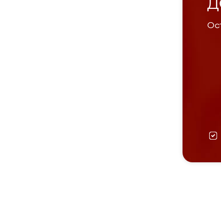
Д
Ост