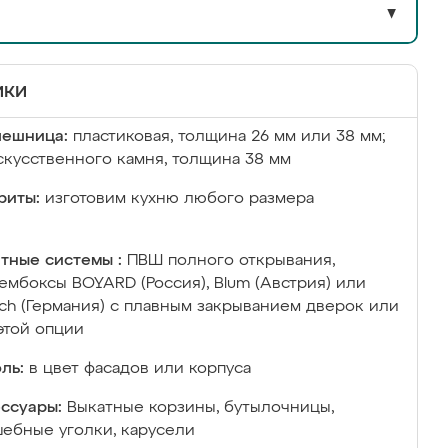
▼
ики
лешница:
пластиковая, толщина 26 мм или 38 мм;
скусственного камня, толщина 38 мм
риты:
изготовим кухню любого размера
тные системы :
ПВШ полного открывания,
ембоксы BOYARD (Россия), Blum (Австрия) или
ich (Германия) с плавным закрыванием дверок или
этой опции
ль:
в цвет фасадов или корпуса
ссуары:
Выкатные корзины, бутылочницы,
ебные уголки, карусели