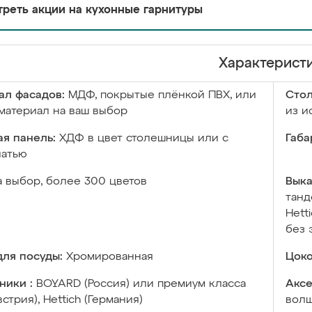
реть акции на кухонные гарнитуры
Характерист
ал фасадов:
МДФ, покрытые плёнкой ПВХ, или
Сто
материал на ваш выбор
из и
я панель:
ХДФ в цвет столешницы или с
Габа
чатью
а выбор, более 300 цветов
Выка
танд
Hett
без 
ля посуды:
Хромированная
Цоко
ники :
BOYARD (Россия) или премиум класса
Аксе
встрия), Hettich (Германия)
волш