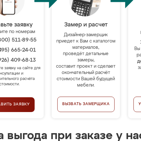
вьте заявку
Замер и расчет
ите по номерам
Дизайнер-замерщик
800) 511-89-55
приедет к Вам с каталогом
материалов,
Вы
495) 665-24-01
проведёт детальные
р
926) 409-68-13
замеры,
д
составит проект и сделает
з
те заявку на сайте для
окончательный расчёт
нсультации и
стоимости Вашей будущей
ительного расчёта
стоимости.
мебели.
ВЫЗВАТЬ ЗАМЕРЩИКА
АВИТЬ ЗАЯВКУ
 выгода при заказе у на