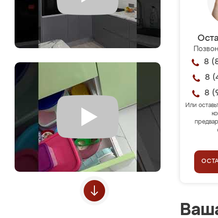
Оста
Позвон
8 (
8 (
8 (
Или оставь
ко
предвар
ОСТ
Ваша