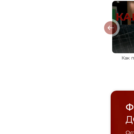
Как 
Ф
Д
Ост