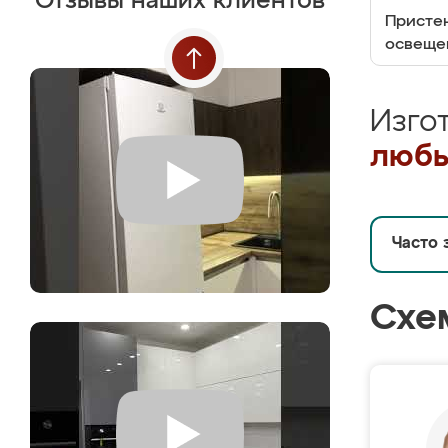
Отзывы наших клиентов
Пристен
освеще
Изго
любы
Часто 
Схе