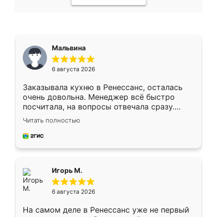
Мальвина
6 августа 2026
Заказывала кухню в Ренессанс, осталась
очень довольна. Менеджер всё быстро
посчитала, на вопросы отвечала сразу.
Замерщик приехал в субботу, подошёл к
Читать полностью
делу со всей ответственностью. Собрали
за день, ребята работали аккуратно, даже
пыли почти не было. Качество отличное,
ящики ходят плавно, ничего не скрипит.
Всё подошло как влитое.
Игорь М.
6 августа 2026
На самом деле в Ренессанс уже не первый