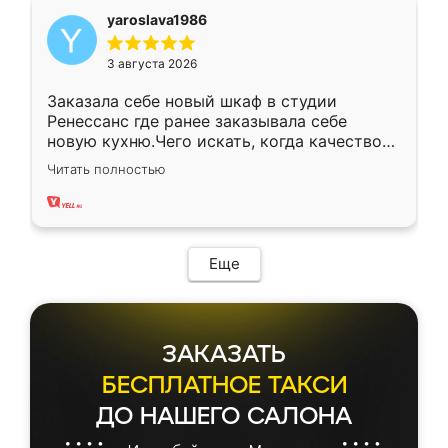
yaroslava1986
3 августа 2026
Заказала себе новый шкаф в студии
Ренессанс где ранее заказывала себе
новую кухню.Чего искать, когда качеством
вполне довольна. Служит кухня уже почти
Читать полностью
два года, нареканий нет.
Еще
ЗАКАЗАТЬ
БЕСПЛАТНОЕ ТАКСИ
ДО НАШЕГО САЛОНА