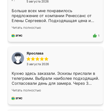
5 августа 2026
Больше всех мне понравилось
предложение от компании Ренессанс от
Елены Сергеевой. Подходяшщая цена и
короткие сроки изготовления. Приехавший
Читать полностью
для замера сотрудник Владислав
предложил по моему эскизу самый
1
подходящий вариант шкафа. Немного его
видоизменил, получилось даже лучше, чем
я хотела.
Ярослава
3 августа 2026
Кухню здесь заказали. Эскизы прислали в
телеграмм. Выбрали наиболее подходящий.
Согласовали день для замера. Через 3
недели кухня была уже готова. Остались
Читать полностью
довольны работой. Спасибо Ренессанс
мебель за качественную работу!