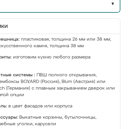
▼
ики
лешница:
пластиковая, толщина 26 мм или 38 мм;
скусственного камня, толщина 38 мм
риты:
изготовим кухню любого размера
тные системы :
ПВШ полного открывания,
ембоксы BOYARD (Россия), Blum (Австрия) или
ich (Германия) с плавным закрыванием дверок или
этой опции
ль:
в цвет фасадов или корпуса
ссуары:
Выкатные корзины, бутылочницы,
ебные уголки, карусели