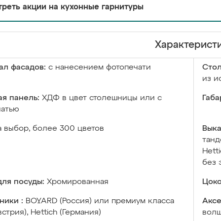
реть акции на кухонные гарнитуры
Характерист
ал фасадов:
с нанесением фотопечати
Сто
из и
я панель:
ХДФ в цвет столешницы или с
Габа
чатью
а выбор, более 300 цветов
Выка
танд
Hett
без 
ля посуды:
Хромированная
Цоко
ники :
BOYARD (Россия) или премиум класса
Аксе
встрия), Hettich (Германия)
волш