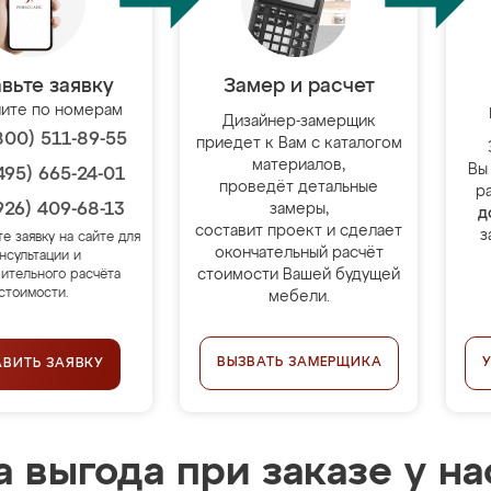
вьте заявку
Замер и расчет
ите по номерам
Дизайнер-замерщик
800) 511-89-55
приедет к Вам с каталогом
материалов,
Вы
495) 665-24-01
проведёт детальные
р
926) 409-68-13
замеры,
д
составит проект и сделает
з
те заявку на сайте для
окончательный расчёт
нсультации и
стоимости Вашей будущей
ительного расчёта
стоимости.
мебели.
ВЫЗВАТЬ ЗАМЕРЩИКА
АВИТЬ ЗАЯВКУ
 выгода при заказе у на