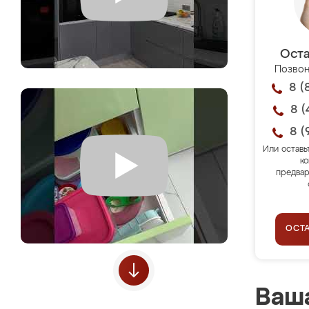
Оста
Позвон
8 (
8 (
8 (
Или оставь
ко
предвар
ОСТ
Ваша