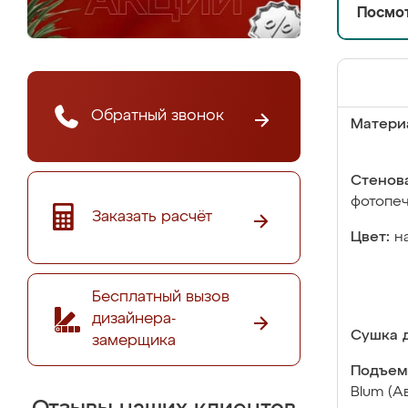
Посмот
Обратный звонок
Матери
Стенова
фотопе
Заказать расчёт
Цвет:
н
Бесплатный вызов
дизайнера-
Сушка д
замерщика
Подъем
Blum (А