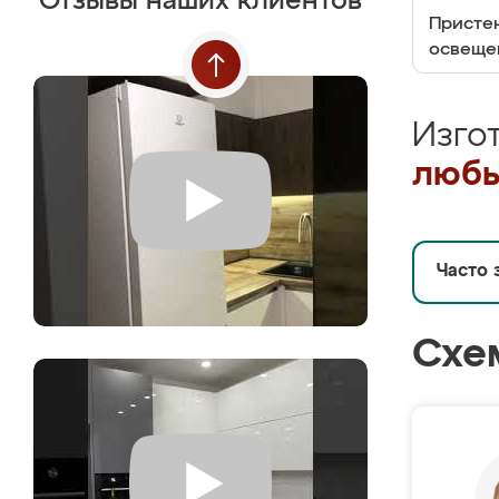
Отзывы наших клиентов
Пристен
освеще
Изго
любы
Часто 
Схе