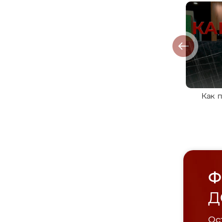
Как 
Ф
Д
Ост