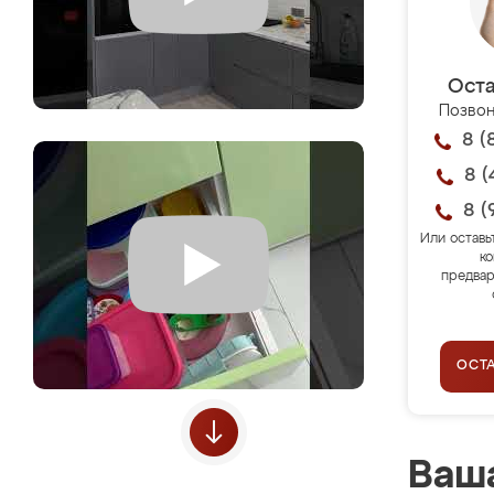
Оста
Позвон
8 (
8 (
8 (
Или оставь
ко
предвар
ОСТ
Ваша