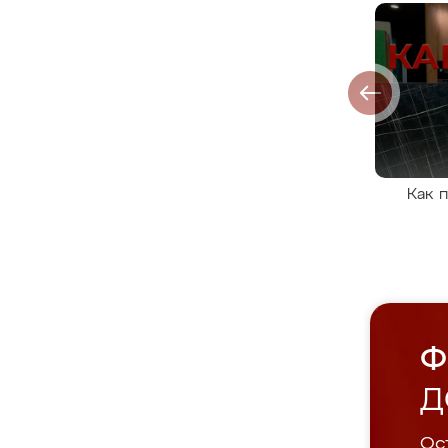
Как 
Ф
Д
Ост