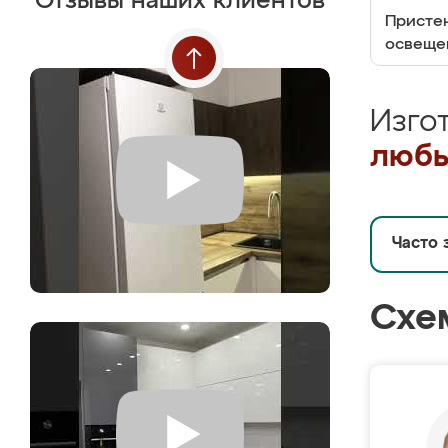
Отзывы наших клиентов
Пристен
освеще
Изго
любы
Часто 
Схе