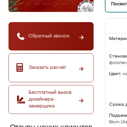
Посмот
Обратный звонок
Матери
Стенова
фотопе
Заказать расчёт
Цвет:
н
Бесплатный вызов
дизайнера-
Сушка д
замерщика
Подъем
Blum (А