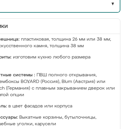
▼
ики
лешница:
пластиковая, толщина 26 мм или 38 мм;
скусственного камня, толщина 38 мм
риты:
изготовим кухню любого размера
тные системы :
ПВШ полного открывания,
ембоксы BOYARD (Россия), Blum (Австрия) или
ich (Германия) с плавным закрыванием дверок или
этой опции
ль:
в цвет фасадов или корпуса
ссуары:
Выкатные корзины, бутылочницы,
ебные уголки, карусели