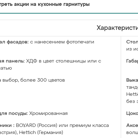
реть акции на кухонные гарнитуры
Характерист
ал фасадов:
с нанесением фотопечати
Сто
из и
я панель:
ХДФ в цвет столешницы или с
Габа
чатью
а выбор, более 300 цветов
Выка
танд
Hett
без 
ля посуды:
Хромированная
Цоко
ники :
BOYARD (Россия) или премиум класса
Аксе
встрия), Hettich (Германия)
волш