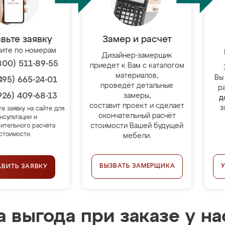
вьте заявку
Замер и расчет
ите по номерам
Дизайнер-замерщик
800) 511-89-55
приедет к Вам с каталогом
материалов,
Вы
495) 665-24-01
проведёт детальные
р
926) 409-68-13
замеры,
д
составит проект и сделает
з
те заявку на сайте для
окончательный расчёт
нсультации и
стоимости Вашей будущей
ительного расчёта
стоимости.
мебели.
ВЫЗВАТЬ ЗАМЕРЩИКА
АВИТЬ ЗАЯВКУ
 выгода при заказе у на