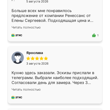
5 августа 2026
Больше всех мне понравилось
предложение от компании Ренессанс от
Елены Сергеевой. Подходяшщая цена и
короткие сроки изготовления. Приехавший
Читать полностью
для замера сотрудник Владислав
предложил по моему эскизу самый
1
подходящий вариант шкафа. Немного его
видоизменил, получилось даже лучше, чем
я хотела.
Ярослава
3 августа 2026
Кухню здесь заказали. Эскизы прислали в
телеграмм. Выбрали наиболее подходящий.
Согласовали день для замера. Через 3
недели кухня была уже готова. Остались
Читать полностью
довольны работой. Спасибо Ренессанс
мебель за качественную работу!