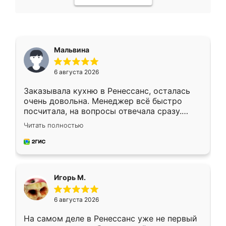
Мальвина
6 августа 2026
Заказывала кухню в Ренессанс, осталась
очень довольна. Менеджер всё быстро
посчитала, на вопросы отвечала сразу.
Замерщик приехал в субботу, подошёл к
Читать полностью
делу со всей ответственностью. Собрали
за день, ребята работали аккуратно, даже
пыли почти не было. Качество отличное,
ящики ходят плавно, ничего не скрипит.
Всё подошло как влитое.
Игорь М.
6 августа 2026
На самом деле в Ренессанс уже не первый