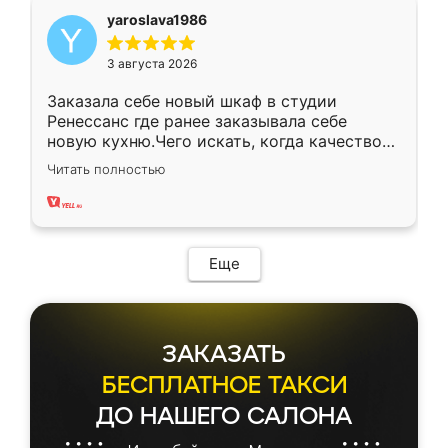
yaroslava1986
3 августа 2026
Заказала себе новый шкаф в студии
Ренессанс где ранее заказывала себе
новую кухню.Чего искать, когда качеством
вполне довольна. Служит кухня уже почти
Читать полностью
два года, нареканий нет.
Еще
ЗАКАЗАТЬ
БЕСПЛАТНОЕ ТАКСИ
ДО НАШЕГО САЛОНА