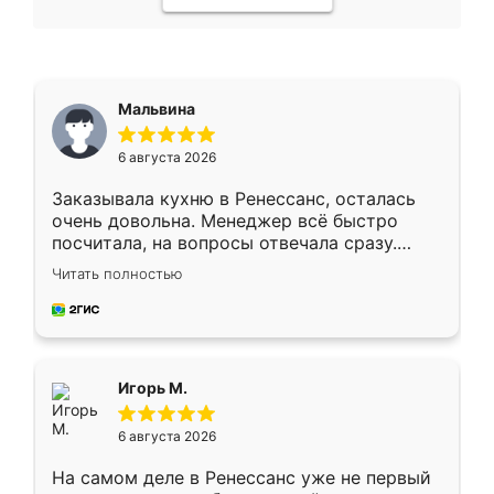
Мальвина
6 августа 2026
Заказывала кухню в Ренессанс, осталась
очень довольна. Менеджер всё быстро
посчитала, на вопросы отвечала сразу.
Замерщик приехал в субботу, подошёл к
Читать полностью
делу со всей ответственностью. Собрали
за день, ребята работали аккуратно, даже
пыли почти не было. Качество отличное,
ящики ходят плавно, ничего не скрипит.
Всё подошло как влитое.
Игорь М.
6 августа 2026
На самом деле в Ренессанс уже не первый