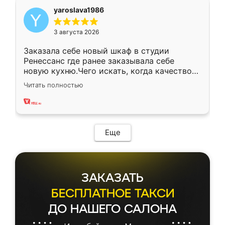
yaroslava1986
3 августа 2026
Заказала себе новый шкаф в студии
Ренессанс где ранее заказывала себе
новую кухню.Чего искать, когда качеством
вполне довольна. Служит кухня уже почти
Читать полностью
два года, нареканий нет.
Еще
ЗАКАЗАТЬ
БЕСПЛАТНОЕ ТАКСИ
ДО НАШЕГО САЛОНА