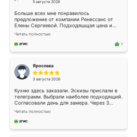
5 августа 2026
Больше всех мне понравилось
предложение от компании Ренессанс от
Елены Сергеевой. Подходяшщая цена и
короткие сроки изготовления. Приехавший
Читать полностью
для замера сотрудник Владислав
предложил по моему эскизу самый
1
подходящий вариант шкафа. Немного его
видоизменил, получилось даже лучше, чем
я хотела.
Ярослава
3 августа 2026
Кухню здесь заказали. Эскизы прислали в
телеграмм. Выбрали наиболее подходящий.
Согласовали день для замера. Через 3
недели кухня была уже готова. Остались
Читать полностью
довольны работой. Спасибо Ренессанс
мебель за качественную работу!