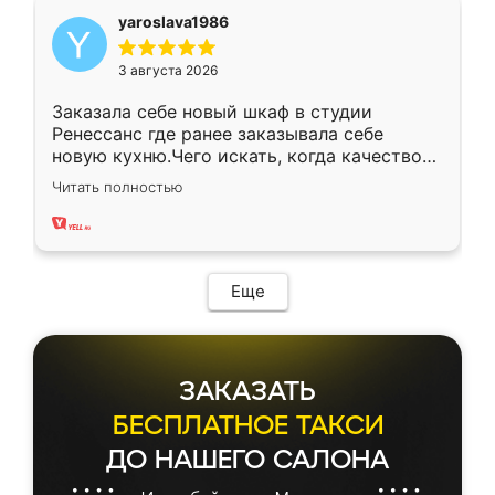
yaroslava1986
3 августа 2026
Заказала себе новый шкаф в студии
Ренессанс где ранее заказывала себе
новую кухню.Чего искать, когда качеством
вполне довольна. Служит кухня уже почти
Читать полностью
два года, нареканий нет.
Еще
ЗАКАЗАТЬ
БЕСПЛАТНОЕ ТАКСИ
ДО НАШЕГО САЛОНА