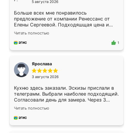
5 августа 2026
Больше всех мне понравилось
предложение от компании Ренессанс от
Елены Сергеевой. Подходяшщая цена и
короткие сроки изготовления. Приехавший
Читать полностью
для замера сотрудник Владислав
предложил по моему эскизу самый
1
подходящий вариант шкафа. Немного его
видоизменил, получилось даже лучше, чем
я хотела.
Ярослава
3 августа 2026
Кухню здесь заказали. Эскизы прислали в
телеграмм. Выбрали наиболее подходящий.
Согласовали день для замера. Через 3
недели кухня была уже готова. Остались
Читать полностью
довольны работой. Спасибо Ренессанс
мебель за качественную работу!