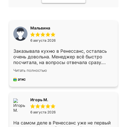
Мальвина
6 августа 2026
Заказывала кухню в Ренессанс, осталась
очень довольна. Менеджер всё быстро
посчитала, на вопросы отвечала сразу.
Замерщик приехал в субботу, подошёл к
Читать полностью
делу со всей ответственностью. Собрали
за день, ребята работали аккуратно, даже
пыли почти не было. Качество отличное,
ящики ходят плавно, ничего не скрипит.
Всё подошло как влитое.
Игорь М.
6 августа 2026
На самом деле в Ренессанс уже не первый