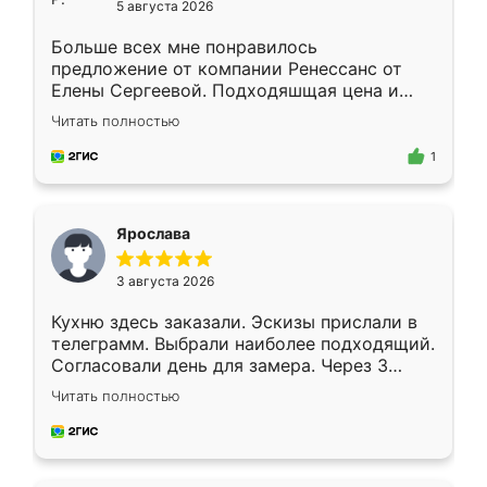
5 августа 2026
Больше всех мне понравилось
предложение от компании Ренессанс от
Елены Сергеевой. Подходяшщая цена и
короткие сроки изготовления. Приехавший
Читать полностью
для замера сотрудник Владислав
предложил по моему эскизу самый
1
подходящий вариант шкафа. Немного его
видоизменил, получилось даже лучше, чем
я хотела.
Ярослава
3 августа 2026
Кухню здесь заказали. Эскизы прислали в
телеграмм. Выбрали наиболее подходящий.
Согласовали день для замера. Через 3
недели кухня была уже готова. Остались
Читать полностью
довольны работой. Спасибо Ренессанс
мебель за качественную работу!