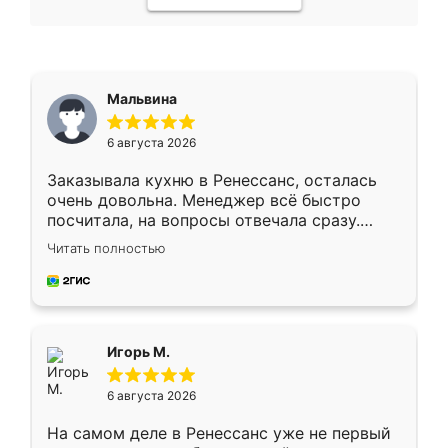
Мальвина
6 августа 2026
Заказывала кухню в Ренессанс, осталась
очень довольна. Менеджер всё быстро
посчитала, на вопросы отвечала сразу.
Замерщик приехал в субботу, подошёл к
Читать полностью
делу со всей ответственностью. Собрали
за день, ребята работали аккуратно, даже
пыли почти не было. Качество отличное,
ящики ходят плавно, ничего не скрипит.
Всё подошло как влитое.
Игорь М.
6 августа 2026
На самом деле в Ренессанс уже не первый