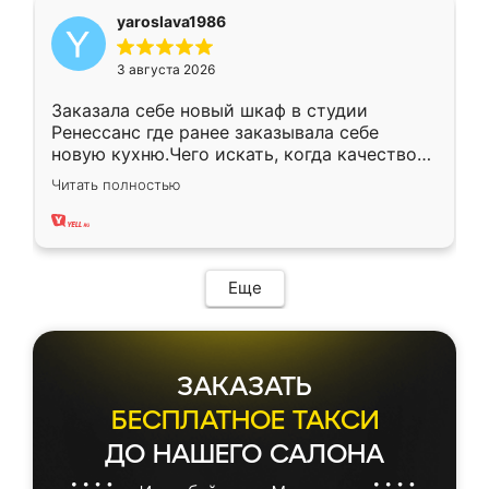
yaroslava1986
3 августа 2026
Заказала себе новый шкаф в студии
Ренессанс где ранее заказывала себе
новую кухню.Чего искать, когда качеством
вполне довольна. Служит кухня уже почти
Читать полностью
два года, нареканий нет.
Еще
ЗАКАЗАТЬ
БЕСПЛАТНОЕ ТАКСИ
ДО НАШЕГО САЛОНА