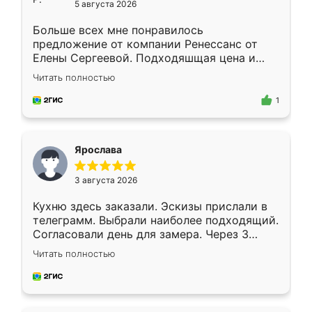
5 августа 2026
Больше всех мне понравилось
предложение от компании Ренессанс от
Елены Сергеевой. Подходяшщая цена и
короткие сроки изготовления. Приехавший
Читать полностью
для замера сотрудник Владислав
предложил по моему эскизу самый
1
подходящий вариант шкафа. Немного его
видоизменил, получилось даже лучше, чем
я хотела.
Ярослава
3 августа 2026
Кухню здесь заказали. Эскизы прислали в
телеграмм. Выбрали наиболее подходящий.
Согласовали день для замера. Через 3
недели кухня была уже готова. Остались
Читать полностью
довольны работой. Спасибо Ренессанс
мебель за качественную работу!