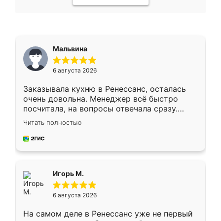
Мальвина
6 августа 2026
Заказывала кухню в Ренессанс, осталась
очень довольна. Менеджер всё быстро
посчитала, на вопросы отвечала сразу.
Замерщик приехал в субботу, подошёл к
Читать полностью
делу со всей ответственностью. Собрали
за день, ребята работали аккуратно, даже
пыли почти не было. Качество отличное,
ящики ходят плавно, ничего не скрипит.
Всё подошло как влитое.
Игорь М.
6 августа 2026
На самом деле в Ренессанс уже не первый