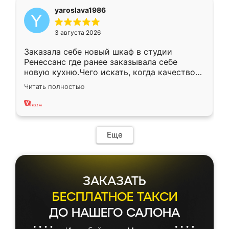
yaroslava1986
3 августа 2026
Заказала себе новый шкаф в студии
Ренессанс где ранее заказывала себе
новую кухню.Чего искать, когда качеством
вполне довольна. Служит кухня уже почти
Читать полностью
два года, нареканий нет.
Еще
ЗАКАЗАТЬ
БЕСПЛАТНОЕ ТАКСИ
ДО НАШЕГО САЛОНА