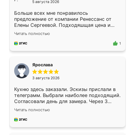
5 августа 2026
Больше всех мне понравилось
предложение от компании Ренессанс от
Елены Сергеевой. Подходяшщая цена и
короткие сроки изготовления. Приехавший
Читать полностью
для замера сотрудник Владислав
предложил по моему эскизу самый
1
подходящий вариант шкафа. Немного его
видоизменил, получилось даже лучше, чем
я хотела.
Ярослава
3 августа 2026
Кухню здесь заказали. Эскизы прислали в
телеграмм. Выбрали наиболее подходящий.
Согласовали день для замера. Через 3
недели кухня была уже готова. Остались
Читать полностью
довольны работой. Спасибо Ренессанс
мебель за качественную работу!