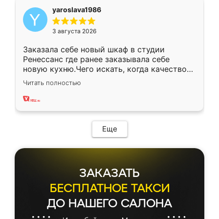
yaroslava1986
3 августа 2026
Заказала себе новый шкаф в студии
Ренессанс где ранее заказывала себе
новую кухню.Чего искать, когда качеством
вполне довольна. Служит кухня уже почти
Читать полностью
два года, нареканий нет.
Еще
ЗАКАЗАТЬ
БЕСПЛАТНОЕ ТАКСИ
ДО НАШЕГО САЛОНА