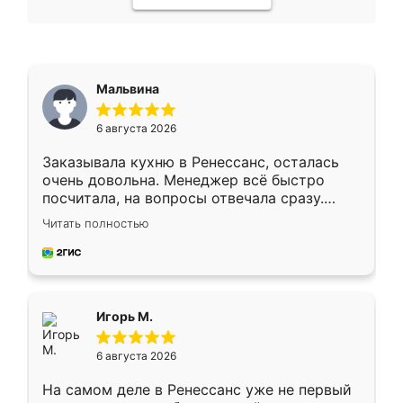
Мальвина
6 августа 2026
Заказывала кухню в Ренессанс, осталась
очень довольна. Менеджер всё быстро
посчитала, на вопросы отвечала сразу.
Замерщик приехал в субботу, подошёл к
Читать полностью
делу со всей ответственностью. Собрали
за день, ребята работали аккуратно, даже
пыли почти не было. Качество отличное,
ящики ходят плавно, ничего не скрипит.
Всё подошло как влитое.
Игорь М.
6 августа 2026
На самом деле в Ренессанс уже не первый