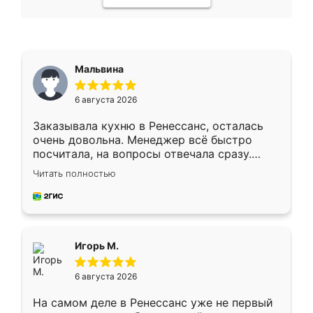
Мальвина
6 августа 2026
Заказывала кухню в Ренессанс, осталась
очень довольна. Менеджер всё быстро
посчитала, на вопросы отвечала сразу.
Замерщик приехал в субботу, подошёл к
Читать полностью
делу со всей ответственностью. Собрали
за день, ребята работали аккуратно, даже
пыли почти не было. Качество отличное,
ящики ходят плавно, ничего не скрипит.
Всё подошло как влитое.
Игорь М.
6 августа 2026
На самом деле в Ренессанс уже не первый