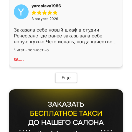
yaroslava1986
3 августа 2026
Заказала себе новый шкаф в студии
Ренессанс где ранее заказывала себе
новую кухню.Чего искать, когда качеством
вполне довольна. Служит кухня уже почти
Читать полностью
два года, нареканий нет.
Еще
ЗАКАЗАТЬ
БЕСПЛАТНОЕ ТАКСИ
ДО НАШЕГО САЛОНА