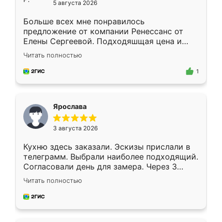
5 августа 2026
Больше всех мне понравилось
предложение от компании Ренессанс от
Елены Сергеевой. Подходяшщая цена и
короткие сроки изготовления. Приехавший
Читать полностью
для замера сотрудник Владислав
предложил по моему эскизу самый
1
подходящий вариант шкафа. Немного его
видоизменил, получилось даже лучше, чем
я хотела.
Ярослава
3 августа 2026
Кухню здесь заказали. Эскизы прислали в
телеграмм. Выбрали наиболее подходящий.
Согласовали день для замера. Через 3
недели кухня была уже готова. Остались
Читать полностью
довольны работой. Спасибо Ренессанс
мебель за качественную работу!