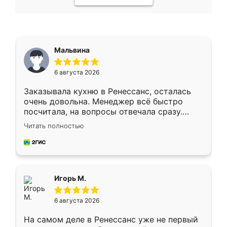
Мальвина
6 августа 2026
Заказывала кухню в Ренессанс, осталась
очень довольна. Менеджер всё быстро
посчитала, на вопросы отвечала сразу.
Замерщик приехал в субботу, подошёл к
Читать полностью
делу со всей ответственностью. Собрали
за день, ребята работали аккуратно, даже
пыли почти не было. Качество отличное,
ящики ходят плавно, ничего не скрипит.
Всё подошло как влитое.
Игорь М.
6 августа 2026
На самом деле в Ренессанс уже не первый