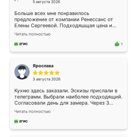
5 августа 2026
Больше всех мне понравилось
предложение от компании Ренессанс от
Елены Сергеевой. Подходяшщая цена и
короткие сроки изготовления. Приехавший
Читать полностью
для замера сотрудник Владислав
предложил по моему эскизу самый
1
подходящий вариант шкафа. Немного его
видоизменил, получилось даже лучше, чем
я хотела.
Ярослава
3 августа 2026
Кухню здесь заказали. Эскизы прислали в
телеграмм. Выбрали наиболее подходящий.
Согласовали день для замера. Через 3
недели кухня была уже готова. Остались
Читать полностью
довольны работой. Спасибо Ренессанс
мебель за качественную работу!