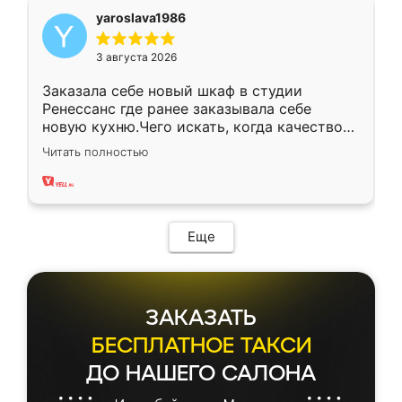
yaroslava1986
3 августа 2026
Заказала себе новый шкаф в студии
Ренессанс где ранее заказывала себе
новую кухню.Чего искать, когда качеством
вполне довольна. Служит кухня уже почти
Читать полностью
два года, нареканий нет.
Еще
ЗАКАЗАТЬ
БЕСПЛАТНОЕ ТАКСИ
ДО НАШЕГО САЛОНА