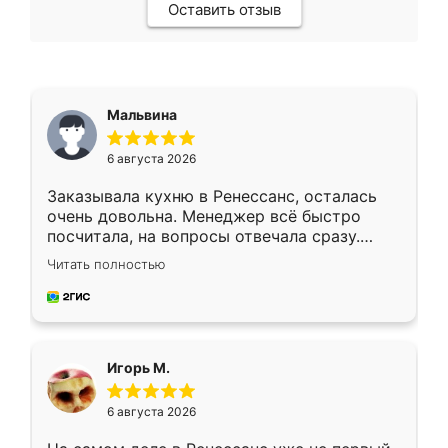
Оставить отзыв
Мальвина
6 августа 2026
Заказывала кухню в Ренессанс, осталась
очень довольна. Менеджер всё быстро
посчитала, на вопросы отвечала сразу.
Замерщик приехал в субботу, подошёл к
Читать полностью
делу со всей ответственностью. Собрали
за день, ребята работали аккуратно, даже
пыли почти не было. Качество отличное,
ящики ходят плавно, ничего не скрипит.
Всё подошло как влитое.
Игорь М.
6 августа 2026