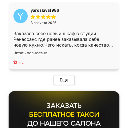
yaroslava1986
3 августа 2026
Заказала себе новый шкаф в студии
Ренессанс где ранее заказывала себе
новую кухню.Чего искать, когда качеством
вполне довольна. Служит кухня уже почти
Читать полностью
два года, нареканий нет.
Еще
ЗАКАЗАТЬ
БЕСПЛАТНОЕ ТАКСИ
ДО НАШЕГО САЛОНА