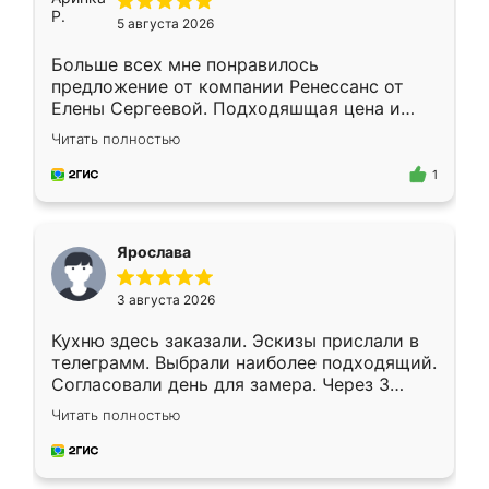
5 августа 2026
Больше всех мне понравилось
предложение от компании Ренессанс от
Елены Сергеевой. Подходяшщая цена и
короткие сроки изготовления. Приехавший
Читать полностью
для замера сотрудник Владислав
предложил по моему эскизу самый
1
подходящий вариант шкафа. Немного его
видоизменил, получилось даже лучше, чем
я хотела.
Ярослава
3 августа 2026
Кухню здесь заказали. Эскизы прислали в
телеграмм. Выбрали наиболее подходящий.
Согласовали день для замера. Через 3
недели кухня была уже готова. Остались
Читать полностью
довольны работой. Спасибо Ренессанс
мебель за качественную работу!