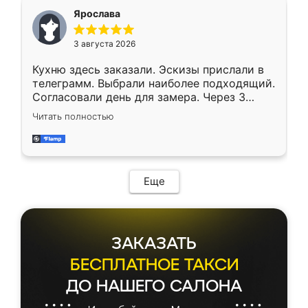
Ярослава
3 августа 2026
Кухню здесь заказали. Эскизы прислали в
телеграмм. Выбрали наиболее подходящий.
Согласовали день для замера. Через 3
недели кухня была уже готова. Остались
Читать полностью
довольны работой. Спасибо Ренессанс
мебель за качественную работу!
Еще
ЗАКАЗАТЬ
БЕСПЛАТНОЕ ТАКСИ
ДО НАШЕГО САЛОНА