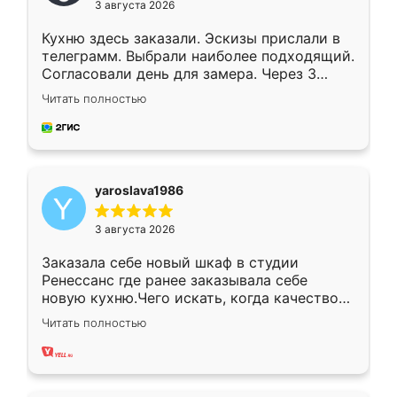
3 августа 2026
Кухню здесь заказали. Эскизы прислали в
телеграмм. Выбрали наиболее подходящий.
Согласовали день для замера. Через 3
недели кухня была уже готова. Остались
Читать полностью
довольны работой. Спасибо Ренессанс
мебель за качественную работу!
yaroslava1986
3 августа 2026
Заказала себе новый шкаф в студии
Ренессанс где ранее заказывала себе
новую кухню.Чего искать, когда качеством
вполне довольна. Служит кухня уже почти
Читать полностью
два года, нареканий нет.