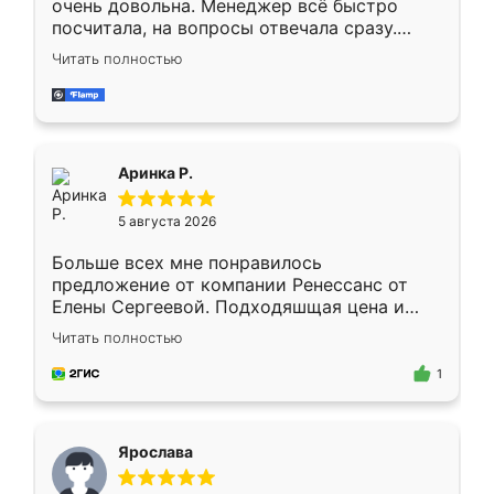
очень довольна. Менеджер всё быстро
посчитала, на вопросы отвечала сразу.
Замерщик приехал в субботу, подошёл к
Читать полностью
делу со всей ответственностью. Собрали
за день, ребята работали аккуратно, даже
пыли почти не было. Качество отличное,
ящики ходят плавно, ничего не скрипит.
Всё подошло как влитое.
Аринка Р.
5 августа 2026
Больше всех мне понравилось
предложение от компании Ренессанс от
Елены Сергеевой. Подходяшщая цена и
короткие сроки изготовления. Приехавший
Читать полностью
для замера сотрудник Владислав
предложил по моему эскизу самый
1
подходящий вариант шкафа. Немного его
видоизменил, получилось даже лучше, чем
я хотела.
Ярослава