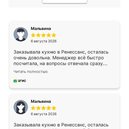
Мальвина
6 августа 2026
Заказывала кухню в Ренессанс, осталась
очень довольна. Менеджер всё быстро
посчитала, на вопросы отвечала сразу.
Замерщик приехал в субботу, подошёл к
Читать полностью
делу со всей ответственностью. Собрали
за день, ребята работали аккуратно, даже
пыли почти не было. Качество отличное,
ящики ходят плавно, ничего не скрипит.
Всё подошло как влитое.
Мальвина
6 августа 2026
Заказывала кухню в Ренессанс, осталась