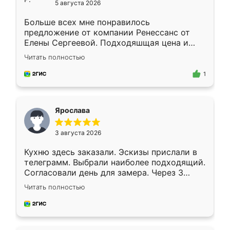
5 августа 2026
Больше всех мне понравилось
предложение от компании Ренессанс от
Елены Сергеевой. Подходяшщая цена и
короткие сроки изготовления. Приехавший
Читать полностью
для замера сотрудник Владислав
предложил по моему эскизу самый
1
подходящий вариант шкафа. Немного его
видоизменил, получилось даже лучше, чем
я хотела.
Ярослава
3 августа 2026
Кухню здесь заказали. Эскизы прислали в
телеграмм. Выбрали наиболее подходящий.
Согласовали день для замера. Через 3
недели кухня была уже готова. Остались
Читать полностью
довольны работой. Спасибо Ренессанс
мебель за качественную работу!