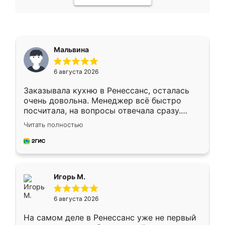
Мальвина
6 августа 2026
Заказывала кухню в Ренессанс, осталась
очень довольна. Менеджер всё быстро
посчитала, на вопросы отвечала сразу.
Замерщик приехал в субботу, подошёл к
Читать полностью
делу со всей ответственностью. Собрали
за день, ребята работали аккуратно, даже
пыли почти не было. Качество отличное,
ящики ходят плавно, ничего не скрипит.
Всё подошло как влитое.
Игорь М.
6 августа 2026
На самом деле в Ренессанс уже не первый