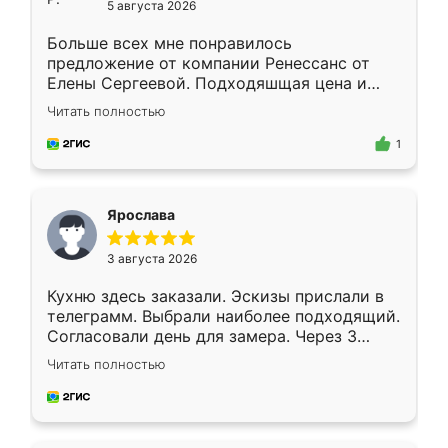
5 августа 2026
Больше всех мне понравилось
предложение от компании Ренессанс от
Елены Сергеевой. Подходяшщая цена и
короткие сроки изготовления. Приехавший
Читать полностью
для замера сотрудник Владислав
предложил по моему эскизу самый
1
подходящий вариант шкафа. Немного его
видоизменил, получилось даже лучше, чем
я хотела.
Ярослава
3 августа 2026
Кухню здесь заказали. Эскизы прислали в
телеграмм. Выбрали наиболее подходящий.
Согласовали день для замера. Через 3
недели кухня была уже готова. Остались
Читать полностью
довольны работой. Спасибо Ренессанс
мебель за качественную работу!