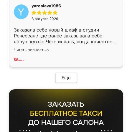
yaroslava1986
3 августа 2026
Заказала себе новый шкаф в студии
Ренессанс где ранее заказывала себе
новую кухню.Чего искать, когда качеством
вполне довольна. Служит кухня уже почти
Читать полностью
два года, нареканий нет.
Еще
ЗАКАЗАТЬ
БЕСПЛАТНОЕ ТАКСИ
ДО НАШЕГО САЛОНА