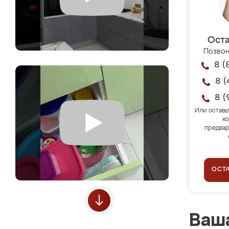
Оста
Позвон
8 (
8 (
8 (
Или оставь
ко
предвар
ОСТ
Ваша