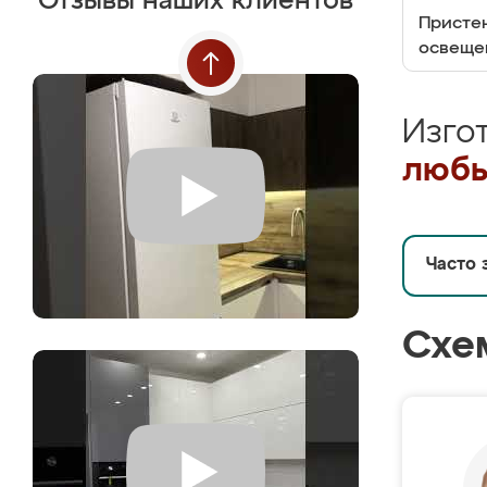
Отзывы наших клиентов
Пристен
освеще
Изго
любы
Часто 
Схе