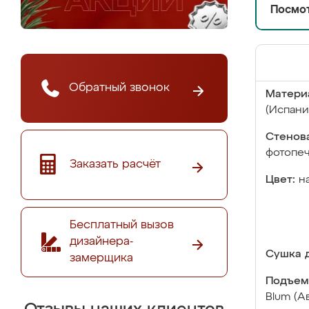
Посмот
Обратный звонок
Матери
(Испани
Стенова
фотопе
Заказать расчёт
Цвет:
н
Бесплатный вызов
дизайнера-
Сушка д
замерщика
Подъем
Blum (А