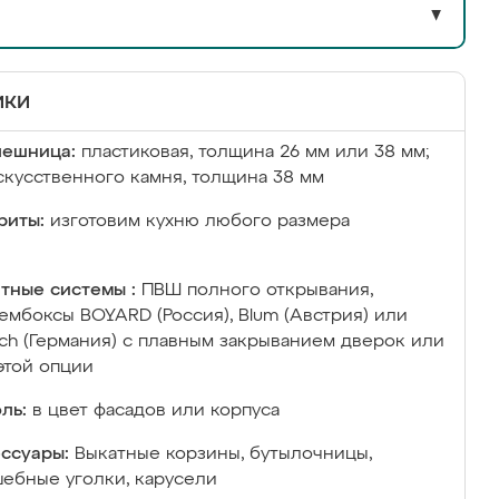
▼
ики
лешница:
пластиковая, толщина 26 мм или 38 мм;
скусственного камня, толщина 38 мм
риты:
изготовим кухню любого размера
тные системы :
ПВШ полного открывания,
ембоксы BOYARD (Россия), Blum (Австрия) или
ich (Германия) с плавным закрыванием дверок или
этой опции
ль:
в цвет фасадов или корпуса
ссуары:
Выкатные корзины, бутылочницы,
ебные уголки, карусели