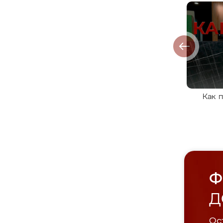
Как 
Ф
Д
Ост