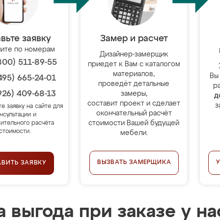
вьте заявку
Замер и расчет
ите по номерам
Дизайнер-замерщик
800) 511-89-55
приедет к Вам с каталогом
материалов,
Вы
495) 665-24-01
проведёт детальные
р
926) 409-68-13
замеры,
д
составит проект и сделает
з
те заявку на сайте для
окончательный расчёт
нсультации и
стоимости Вашей будущей
ительного расчёта
стоимости.
мебели.
ВЫЗВАТЬ ЗАМЕРЩИКА
АВИТЬ ЗАЯВКУ
 выгода при заказе у на