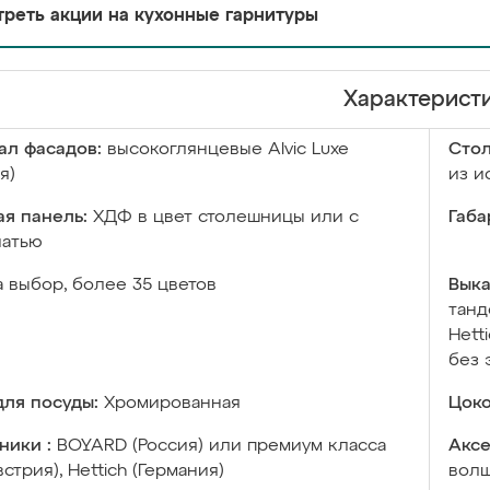
реть акции на кухонные гарнитуры
Характерист
ал фасадов:
высокоглянцевые Аlvic Luxe
Сто
я)
из и
я панель:
ХДФ в цвет столешницы или с
Габа
чатью
а выбор, более 35 цветов
Выка
танд
Hett
без 
ля посуды:
Хромированная
Цоко
ники :
BOYARD (Россия) или премиум класса
Аксе
встрия), Hettich (Германия)
волш