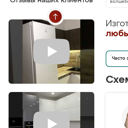
Отзывы наших клиентов
волшебн
Изго
любы
Часто 
Схе