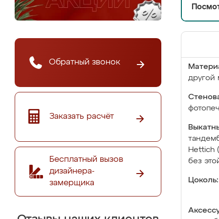
Посмот
Обратный звонок
Матери
другой 
Стенова
фотопе
Заказать расчёт
Выкатны
тандемб
Hettich
Бесплатный вызов
без это
дизайнера-
Цоколь:
замерщика
Аксесс