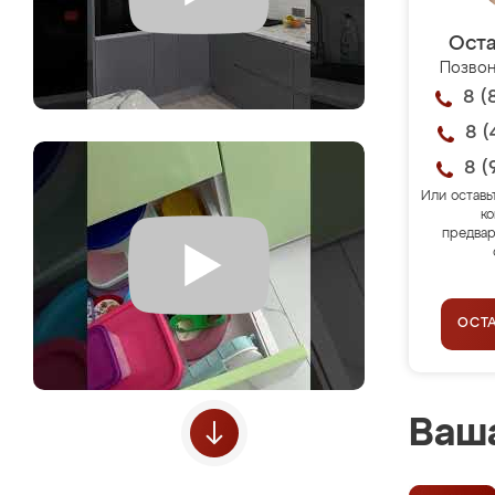
Оста
Позвон
8 (
8 (
8 (
Или оставь
ко
предвар
ОСТ
Ваша