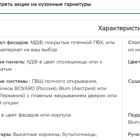
реть акции на кухонные гарнитуры
Характерист
ал фасадов:
МДФ, покрытые плёнкой ПВХ, или
Сто
материал на ваш выбор
из и
я панель:
ХДФ в цвет столешницы или с
Цвет
чатью
е системы :
ПВШ полного открывания,
Сушк
оксы BOYARD (Россия), Blum (Австрия) или
 (Германия) с плавным закрыванием дверок или
й опции
в цвет фасадов или корпуса
Подъ
Blum
уары:
Выкатные корзины, бутылочницы,
Ручк