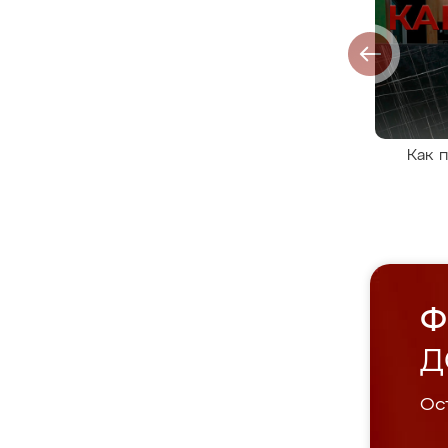
Как 
Ф
Д
Ост