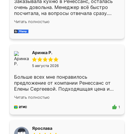
Заказывала кухню в Ренессанс, осталась
очень довольна. Менеджер всё быстро
посчитала, на вопросы отвечала сразу.
Замерщик приехал в субботу, подошёл к
Читать полностью
делу со всей ответственностью. Собрали
за день, ребята работали аккуратно, даже
пыли почти не было. Качество отличное,
ящики ходят плавно, ничего не скрипит.
Всё подошло как влитое.
Аринка Р.
5 августа 2026
Больше всех мне понравилось
предложение от компании Ренессанс от
Елены Сергеевой. Подходяшщая цена и
короткие сроки изготовления. Приехавший
Читать полностью
для замера сотрудник Владислав
предложил по моему эскизу самый
1
подходящий вариант шкафа. Немного его
видоизменил, получилось даже лучше, чем
я хотела.
Ярослава