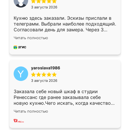
3 августа 2026
Кухню здесь заказали. Эскизы прислали в
телеграмм. Выбрали наиболее подходящий.
Согласовали день для замера. Через 3
недели кухня была уже готова. Остались
Читать полностью
довольны работой. Спасибо Ренессанс
мебель за качественную работу!
yaroslava1986
3 августа 2026
Заказала себе новый шкаф в студии
Ренессанс где ранее заказывала себе
новую кухню.Чего искать, когда качеством
вполне довольна. Служит кухня уже почти
Читать полностью
два года, нареканий нет.