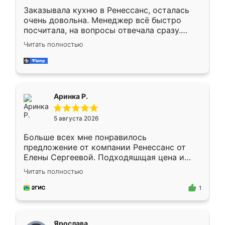
Заказывала кухню в Ренессанс, осталась
очень довольна. Менеджер всё быстро
посчитала, на вопросы отвечала сразу.
Замерщик приехал в субботу, подошёл к
Читать полностью
делу со всей ответственностью. Собрали
за день, ребята работали аккуратно, даже
пыли почти не было. Качество отличное,
ящики ходят плавно, ничего не скрипит.
Всё подошло как влитое.
Аринка Р.
5 августа 2026
Больше всех мне понравилось
предложение от компании Ренессанс от
Елены Сергеевой. Подходяшщая цена и
короткие сроки изготовления. Приехавший
Читать полностью
для замера сотрудник Владислав
предложил по моему эскизу самый
1
подходящий вариант шкафа. Немного его
видоизменил, получилось даже лучше, чем
я хотела.
Ярослава