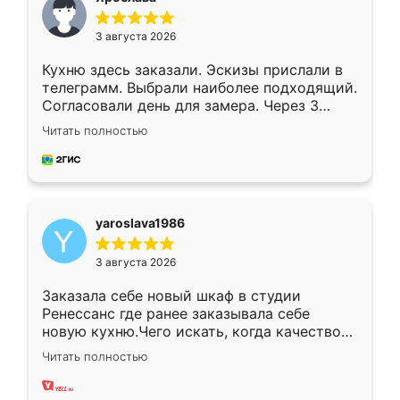
3 августа 2026
Кухню здесь заказали. Эскизы прислали в
телеграмм. Выбрали наиболее подходящий.
Согласовали день для замера. Через 3
недели кухня была уже готова. Остались
Читать полностью
довольны работой. Спасибо Ренессанс
мебель за качественную работу!
yaroslava1986
3 августа 2026
Заказала себе новый шкаф в студии
Ренессанс где ранее заказывала себе
новую кухню.Чего искать, когда качеством
вполне довольна. Служит кухня уже почти
Читать полностью
два года, нареканий нет.