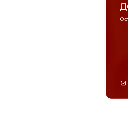
Д
Ост