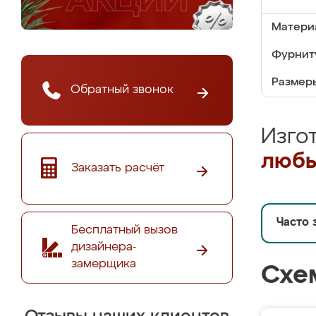
Матери
Фурнит
Размер
Обратный звонок
Изго
любы
Заказать расчёт
Часто 
Бесплатный вызов
дизайнера-
замерщика
Схе