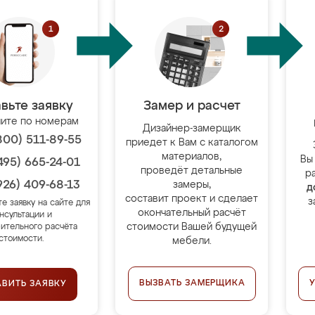
вьте заявку
Замер и расчет
ите по номерам
Дизайнер-замерщик
800) 511-89-55
приедет к Вам с каталогом
материалов,
Вы
495) 665-24-01
проведёт детальные
р
926) 409-68-13
замеры,
д
составит проект и сделает
з
те заявку на сайте для
окончательный расчёт
нсультации и
стоимости Вашей будущей
ительного расчёта
стоимости.
мебели.
ВЫЗВАТЬ ЗАМЕРЩИКА
АВИТЬ ЗАЯВКУ