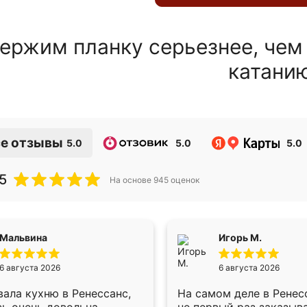
ержим планку серьезнее, чем
катани
е отзывы
5.0
5.0
5.0
5
На основе
945
оценок
Мальвина
Игорь М.
6 августа 2026
6 августа 2026
ала кухню в Ренессанс,
На самом деле в Ренес