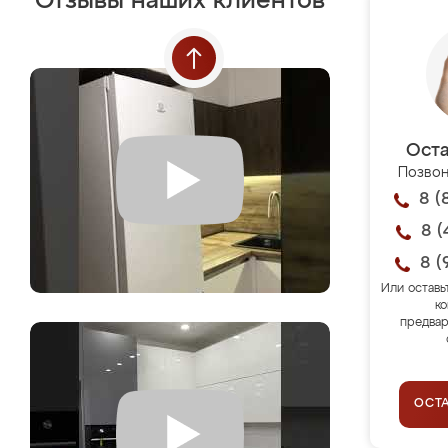
Отзывы наших клиентов
Оста
Позвон
8 (
8 (
8 (
Или оставь
ко
предвар
ОСТ