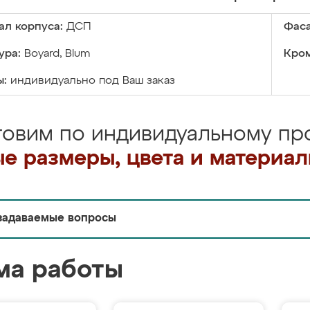
ал корпуса:
ДСП
Фаса
ура:
Boyard, Blum
Кром
ы:
индивидуально под Ваш заказ
товим по индивидуальному про
е размеры, цвета и материа
задаваемые вопросы
ма работы