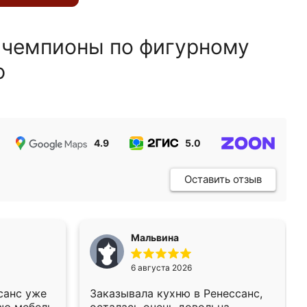
 чемпионы по фигурному
ю
4.9
5.0
5.0
Оставить отзыв
Мальвина
6 августа 2026
санс уже
Заказывала кухню в Ренессанс,