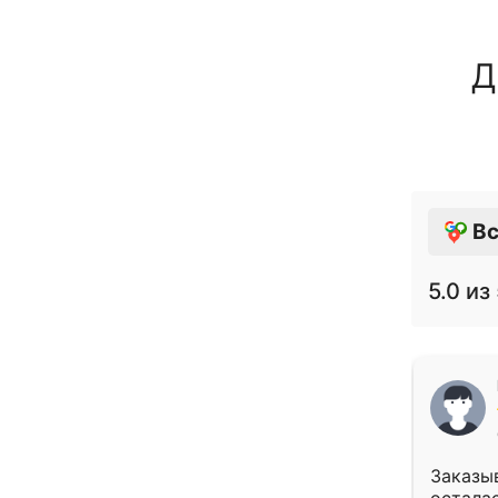
Д
Вс
5.0
из 
Заказыв