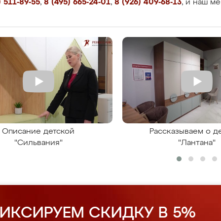
 511-89-55
,
8 (495) 665-24-01
,
8 (926) 409-68-13
, и наш м
Описание детской
Рассказываем о д
"Сильвания"
"Лантана"
ИКСИРУЕМ СКИДКУ В 5%