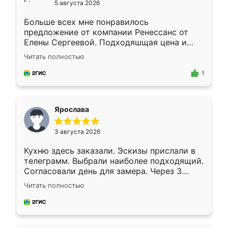
5 августа 2026
Больше всех мне понравилось
предложение от компании Ренессанс от
Елены Сергеевой. Подходяшщая цена и
короткие сроки изготовления. Приехавший
Читать полностью
для замера сотрудник Владислав
предложил по моему эскизу самый
1
подходящий вариант шкафа. Немного его
видоизменил, получилось даже лучше, чем
я хотела.
Ярослава
3 августа 2026
Кухню здесь заказали. Эскизы прислали в
телеграмм. Выбрали наиболее подходящий.
Согласовали день для замера. Через 3
недели кухня была уже готова. Остались
Читать полностью
довольны работой. Спасибо Ренессанс
мебель за качественную работу!