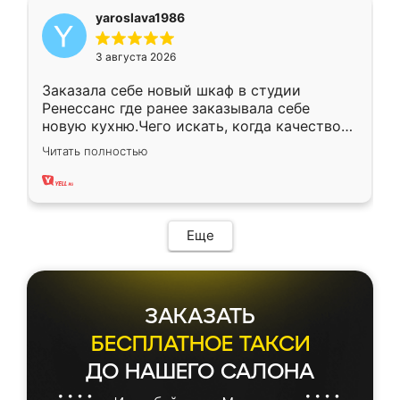
yaroslava1986
3 августа 2026
Заказала себе новый шкаф в студии
Ренессанс где ранее заказывала себе
новую кухню.Чего искать, когда качеством
вполне довольна. Служит кухня уже почти
Читать полностью
два года, нареканий нет.
Еще
ЗАКАЗАТЬ
БЕСПЛАТНОЕ ТАКСИ
ДО НАШЕГО САЛОНА