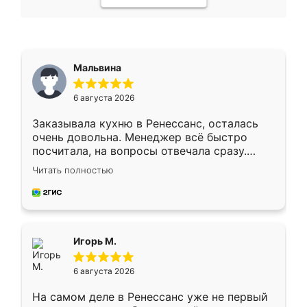
Мальвина
6 августа 2026
Заказывала кухню в Ренессанс, осталась
очень довольна. Менеджер всё быстро
посчитала, на вопросы отвечала сразу.
Замерщик приехал в субботу, подошёл к
Читать полностью
делу со всей ответственностью. Собрали
за день, ребята работали аккуратно, даже
пыли почти не было. Качество отличное,
ящики ходят плавно, ничего не скрипит.
Всё подошло как влитое.
Игорь М.
6 августа 2026
На самом деле в Ренессанс уже не первый