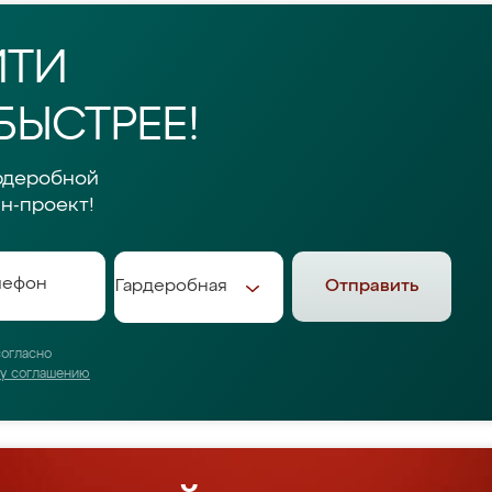
ЙТИ
БЫСТРЕЕ!
рдеробной
н-проект!
Отправить
согласно
му соглашению